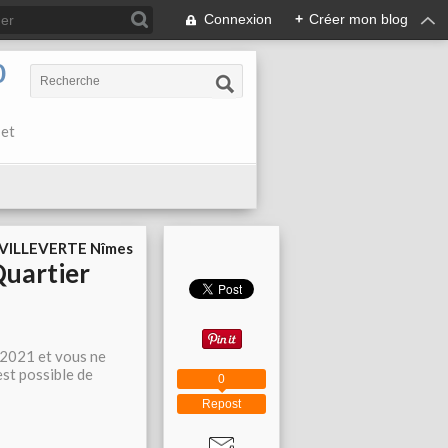
Connexion
+
Créer mon blog
0
 et
 VILLEVERTE Nîmes
Quartier
e 2021 et vous ne
est possible de
0
Repost