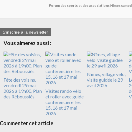
Forum des sports et des associations Nîmes same
S'inscrire à la newsletter
Vous aimerez aussi :
Nîmes, village vélo,
Fête des voisins,
visite guidée le 29
L
vendredi 29 mai
avril 2026
2
2026 à 19h00, Plan
Visites rando vélo
d
des Réboussiés
et roller avec guide
V
conférencière, les
15, 16 et 17 mai
2026
Commenter cet article