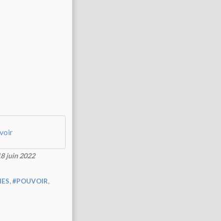
uvoir
8 juin 2022
,
,
MES
#POUVOIR