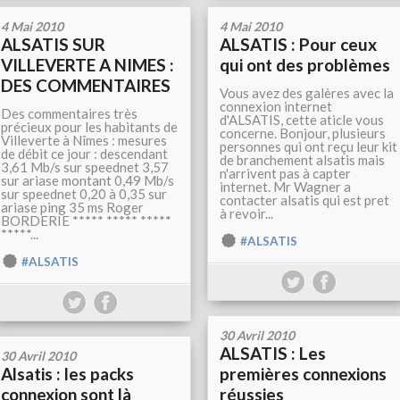
4 Mai 2010
4 Mai 2010
ALSATIS SUR
ALSATIS : Pour ceux
VILLEVERTE A NIMES :
qui ont des problèmes
DES COMMENTAIRES
Vous avez des galères avec la
connexion internet
Des commentaires très
d'ALSATIS, cette aticle vous
précieux pour les habitants de
concerne. Bonjour, plusieurs
Villeverte à Nîmes : mesures
personnes qui ont reçu leur kit
de débit ce jour : descendant
de branchement alsatis mais
3,61 Mb/s sur speednet 3,57
n'arrivent pas à capter
sur ariase montant 0,49 Mb/s
internet. Mr Wagner a
sur speednet 0,20 à 0,35 sur
contacter alsatis qui est pret
ariase ping 35 ms Roger
à revoir...
BORDERIE ***** ***** *****
*****...
#ALSATIS
#ALSATIS
30 Avril 2010
ALSATIS : Les
30 Avril 2010
Alsatis : les packs
premières connexions
connexion sont là
réussies