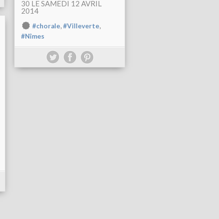
30 LE SAMEDI 12 AVRIL
2014
,
,
#chorale
#Villeverte
#Nîmes