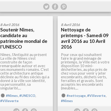
8 Avril 2016
8 Avril 2016
Soutenir Nîmes,
Nettoyage de
candidate au
printemps - Samedi 09
patrimoine mondial de
avril 2016 au 10 Avril
l'UNESCO
2016
Nîmes, l’Antiquité au présent
Pour ceux qui souhaitent
La ville de Nîmes s’est
faire le grand ménage de
construite de façon
printemps, la Ville met à votre
remarquable autour et avec
disposition 10 mini-
ses monuments romains. C’est
déchetteries, au plus près de
cette architecture antique
chez vous pour venir y jeter
déclinée au fil des siècles qui a
encombrants, déchets verts,
donné à la ville son identité,
ferrailles et gravats. Sont
sa personnalité, sa
acceptés les encombrants
singularité,...
(meubles,...
,
,
,
,
#Nîmes
#UNESCO
#nettoyage
#Villeverte
#Villeverte
#Nîmes