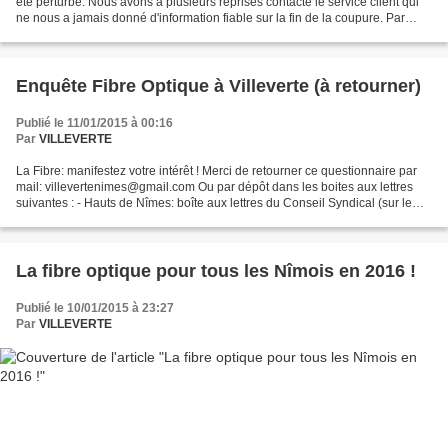
été perturbé. Nous avons à plusieurs reprises contacté le service client qui
ne nous a jamais donné d'information fiable sur la fin de la coupure. Par
texto, nous avons été informé...
Enquête Fibre Optique à Villeverte (à retourner)
Publié le 11/01/2015 à 00:16
Par
VILLEVERTE
La Fibre: manifestez votre intérêt ! Merci de retourner ce questionnaire par
mail: villevertenimes@gmail.com Ou par dépôt dans les boites aux lettres
suivantes : - Hauts de Nîmes: boîte aux lettres du Conseil Syndical (sur le
grand parking) Jean-Michel...
La fibre optique pour tous les Nîmois en 2016 !
Publié le 10/01/2015 à 23:27
Par
VILLEVERTE