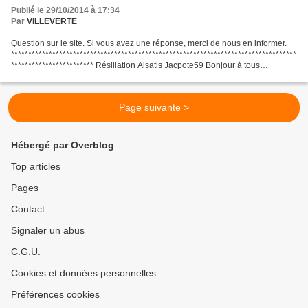
Publié le 29/10/2014 à 17:34
Par
VILLEVERTE
Question sur le site. Si vous avez une réponse, merci de nous en informer.
***********************************************************************************
************************ Résiliation Alsatis Jacpote59 Bonjour à tous
j'aimerais savoir si quelqu'un...
Page suivante >
Hébergé par Overblog
Top articles
Pages
Contact
Signaler un abus
C.G.U.
Cookies et données personnelles
Préférences cookies