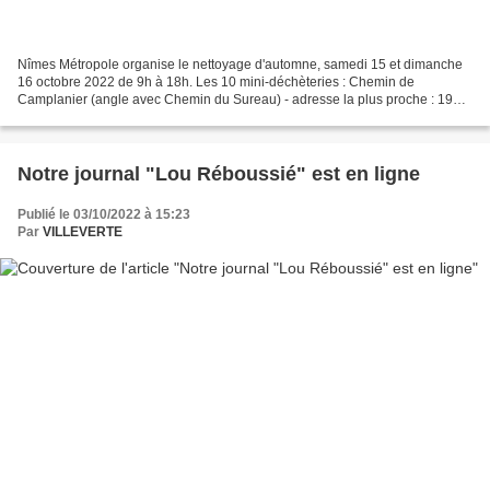
Nîmes Métropole organise le nettoyage d'automne, samedi 15 et dimanche
16 octobre 2022 de 9h à 18h. Les 10 mini-déchèteries : Chemin de
Camplanier (angle avec Chemin du Sureau) - adresse la plus proche : 196,
Chemin du Sureau - 30900 Nîmes Quartier Puech...
Notre journal "Lou Réboussié" est en ligne
Publié le 03/10/2022 à 15:23
Par
VILLEVERTE