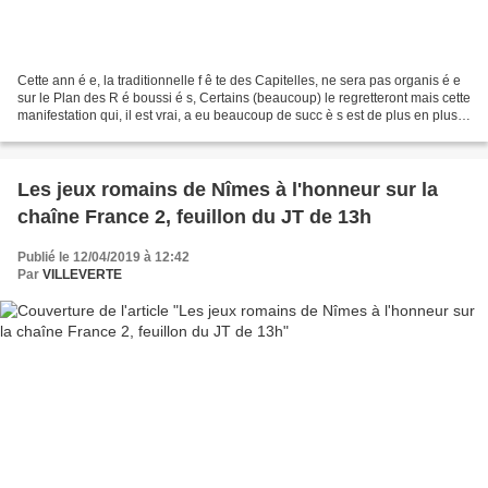
Cette ann é e, la traditionnelle f ê te des Capitelles, ne sera pas organis é e
sur le Plan des R é boussi é s, Certains (beaucoup) le regretteront mais cette
manifestation qui, il est vrai, a eu beaucoup de succ è s est de plus en plus
lourde à organiser...
Les jeux romains de Nîmes à l'honneur sur la
chaîne France 2, feuillon du JT de 13h
Publié le 12/04/2019 à 12:42
Par
VILLEVERTE