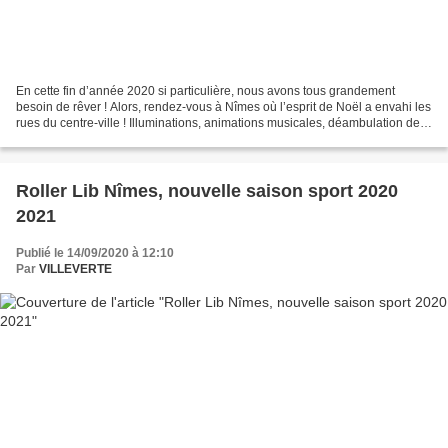
En cette fin d’année 2020 si particulière, nous avons tous grandement
besoin de rêver ! Alors, rendez-vous à Nîmes où l’esprit de Noël a envahi les
rues du centre-ville ! Illuminations, animations musicales, déambulation de
mascottes et traîneau du Père...
Roller Lib Nîmes, nouvelle saison sport 2020
2021
Publié le 14/09/2020 à 12:10
Par
VILLEVERTE