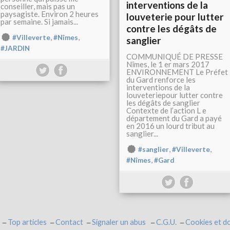
interventions de la
conseiller, mais pas un
paysagiste. Environ 2 heures
louveterie pour lutter
par semaine. Si jamais...
contre les dégâts de
,
,
#Villeverte
#Nîmes
sanglier
#JARDIN
COMMUNIQUÉ DE PRESSE
Nîmes, le 1 er mars 2017
ENVIRONNEMENT Le Préfet
du Gard renforce les
interventions de la
louveteriepour lutter contre
les dégâts de sanglier
Contexte de l’action L e
département du Gard a payé
en 2016 un lourd tribut au
sanglier...
,
,
#sanglier
#Villeverte
,
#Nîmes
#Gard
Top articles
Contact
Signaler un abus
C.G.U.
Cookies et d