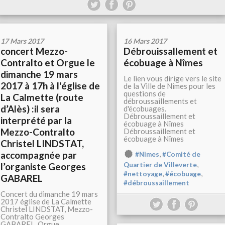
17 Mars 2017
16 Mars 2017
concert Mezzo-
Débrouissallement et
Contralto et Orgue le
écobuage à Nîmes
dimanche 19 mars
Le lien vous dirige vers le site
2017 à 17h à l'église de
de la Ville de Nîmes pour les
questions de
La Calmette (route
débroussaillements et
d’Alès) :il sera
d'écobuages.
Débroussaillement et
interprété par la
écobuage à Nîmes
Mezzo-Contralto
Débroussaillement et
écobuage à Nîmes
Christel LINDSTAT,
accompagnée par
,
#Nimes
#Comité de
,
l’organiste Georges
Quartier de Villeverte
,
,
#nettoyage
#écobuage
GABAREL
#débroussaillement
Concert du dimanche 19 mars
2017 église de La Calmette
Christel LINDSTAT, Mezzo-
Contralto Georges
GABAREL, Orgue