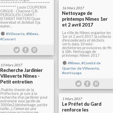
****************************
********* Louis COUPERIN
16 Mars 2017
ORGUE : Chacone G.B.
Nettoyage de
PERGOLESI CHANT :
printemps Nîmes 1er
(STABAT MATER) Quae
moerebat et dolebat Eja
et 2 avril 2017
mater...
La ville de Nîmes organise les
,
,
#Villeverte
#Nîmes
1er et 2 avril 2017 la collecte
#Concert
d'encombrants et déchets
verts dans 10 mini-
déchèteries provisoires de 9h
à 18h. Nettoyage de
printemps Nîmes 2017
,
#Nîmes
#Comité de
13 Mars 2017
,
Quartier de Villeverte
Recherche Jardinier
#nettoyage
Villeverte Nîmes -
Petit entretien
J'habite chemin de la
Préfecture. je suis à la
recherche d'un jardinier pour
1 Mars 2017
entretenir mon jardin de
Le Préfet du Gard
3000m2.(désherbage, petite
taille...) J'aimerais une
renforce les
personne qui puisse me