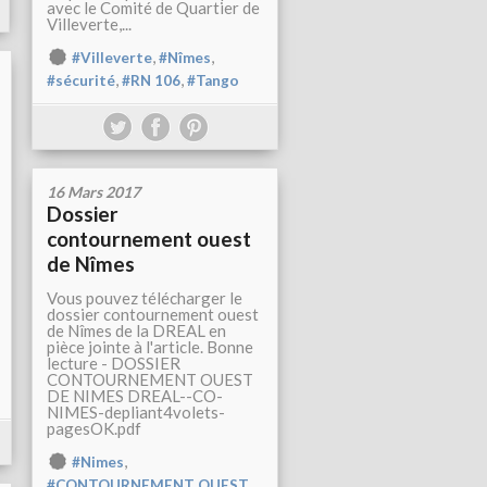
avec le Comité de Quartier de
Villeverte,...
,
,
#Villeverte
#Nîmes
,
,
#sécurité
#RN 106
#Tango
16 Mars 2017
Dossier
contournement ouest
de Nîmes
Vous pouvez télécharger le
dossier contournement ouest
de Nîmes de la DREAL en
pièce jointe à l'article. Bonne
lecture - DOSSIER
CONTOURNEMENT OUEST
DE NIMES DREAL--CO-
NIMES-depliant4volets-
pagesOK.pdf
,
#Nimes
#CONTOURNEMENT OUEST