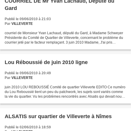
COURRIEL DE Mr Yvan Lachaud, Député du
Gard
Publié le 09/06/2010 à 21:03
Par
VILLEVERTE
courriel de Monsieur Yvan Lachaud, député du Gard, à Madame Schweyer
Présidente du Comité de Quartier de Villeverte, concernant le problème du
courrier jeté par le facteur remplaçant. 3 juin 2010 Madame, J'ai pris
connaissance du courrier que vous avez...
Lou Réboussié de juin 2010 ligne
Publié le 09/06/2010 à 20:49
Par
VILLEVERTE
juin 2010 LOU REBOUSSIÉ Comité de quartier Villeverte EDITO Ce numéro
du Lou Reboussié tient un peu du patchwork, les sujets sont variés comme
la vie du quartier. Vu les problèmes rencontrés avec Alsatis qui devait nous
apporter le Haut Débit pour tous...
ALSATIS sur quartier de Villeverte à Nîmes
Publié le 02/06/2010 à 18:59