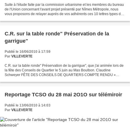
Suite à l'étude faite par la commission urbanisme et les membres du bureau
de l'Union concernant l'avant projet présenté par Nîmes Métropole, nous
vous proposons de relayer auprés de vos adhérents ces 10 lettres types des
quelques remarques que nous avons...
C.R. sur la table ronde" Préservation de la
garrigue"
Publié le 16/06/2010 à 17:59
Par
VILLEVERTE
C.R. sur la table ronde" Préservation de la garrigue", que j'ai animée lors de
la fête des Conseils de Quartier le 5 juin au Mas Boulbon. Claudine
Schweyer FÊTE DES CONSEILS DE QUARTIERS COMPTE RENDU «
TABLE RONDE PRÉSERVATION DE LA GARRIGUE » Présents...
Reportage TCSO du 28 mai 2O1O sur télémiroir
Publié le 13/06/2010 à 14:03
Par
VILLEVERTE