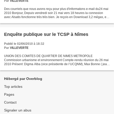
Par
VILLEVERTE
Des courriels que nous avons reçu pour plus d'informatons e-mail du24 mai
2010 Bonjour, Depuis vendredi soir 21 mai vers 18 heures la connexion
avec Alsatis fonctionne très très bien. Je reçois en Download 3,2 mégas, en
upload 0,5 méga et un ping de 42ms....
Enquête publique sur le TCSP à Nîmes
Publié le 02/06/2010 à 18:32
Par
VILLEVERTE
UNION DES COMITES DE QUARTIER DE NIMES METROPOLE
Commission urbanisme et environnement Compte-rendu réunion du 26 mai
2010 Présent :Digma Alba (vice présidente de l’UCQNM), Max Bonne ( jean-
Jaurès), Jacques Denis (président (commission), Christian Férault...
Hébergé par Overblog
Top articles
Pages
Contact
Signaler un abus