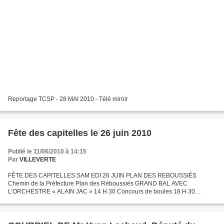
Reportage TCSP - 28 MAI 2010 - Télé miroir
Fête des capitelles le 26 juin 2010
Publié le 11/06/2010 à 14:15
Par
VILLEVERTE
FÊTE DES CAPITELLES SAM EDI 26 JUIN PLAN DES REBOUSSIÉS
Chemin de la Préfecture Plan des Réboussiés GRAND BAL AVEC
L’ORCHESTRE « ALAIN JAC » 14 H 30 Concours de boules 18 H 30
Remise des prix 19 H 00 Apéritif musical 20 H 00 Dîner : paëlla, grillades,...