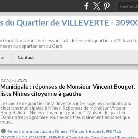
ts du Quartier de VILLEVERTE - 3090
e Gard. Nous nous intéressons à la défense du quartier de Villeverte
Nîmes et du département du Gard.
ter
Contact
13 Mars 2020
Municipale : réponses de Monsieur Vincent Bouget,
liste Nîmes citoyenne à gauche
Le Comité de quartier de Villeverte a interrogé les candidats aux
élections municipales à Nîmes. Réponses de Monsieur Vincent
Bouget, liste : Nîmes citoyenne à gauche 1 Maison de quartier.
Dans notre programme nous avons très clairement annoncé que
nous...
,
,
#élections municipale à Nîmes
#Vincent Bouget
#NIMES
,
,
CITOYENNE A GAUCHE
#NIMES
#Comité de Quartier de Villeverte