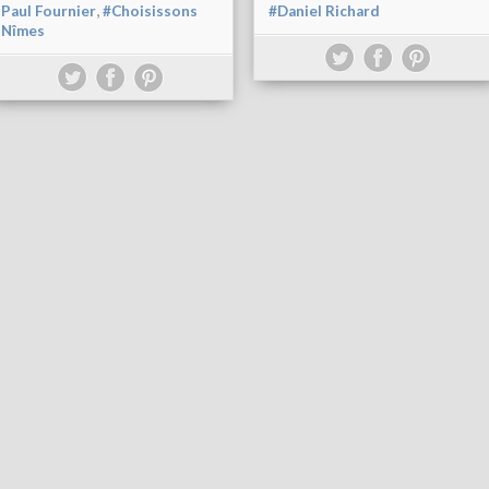
,
Paul Fournier
#Choisissons
#Daniel Richard
Nîmes