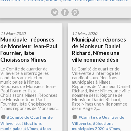
11 Mars 2020
11 Mars 2020
Municipale : réponses
Municipale : réponses
de Monsieur Jean-Paul
de Moniseur Daniel
Fournier, liste
Richard, Nîmes une
Choisissons Nîmes
ville nommée désir
Le Comité de quartier de
Le Comité de quartier de
Villeverte a interrogé les
Villeverte a interrogé les
candidats aux élections
candidats aux élections
municipales à Nîmes.
municipales à Nîmes.
Réponses de Monsieur Jean-
Réponses de Monsieur Daniel
Paul Fournier, liste :
Richard, liste : Nîmes, une ville
Choisissons Nîmes. Réponses
nommée désir. Réponse de
de Monsieur Jean-Paul
Monsieur Daniel Richard,
Fournier, liste Choisissons
liste Nîmes une ville nommée
Nîmes réponses de Monsieur...
désir Page 2,...
#Comité de Quartier de
#Comité de Quartier de
,
,
Villeverte
#Elections
Villeverte
#élections
,
,
,
,
municipales
#Nîmes
#Jean-
municipales 2020
#Nîmes