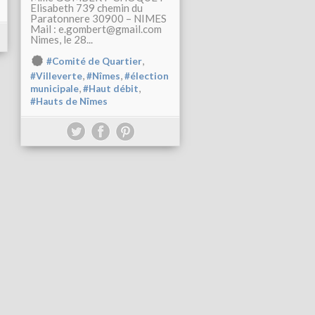
Elisabeth 739 chemin du
Paratonnere 30900 – NIMES
Mail : e.gombert@gmail.com
Nimes, le 28...
,
#Comité de Quartier
,
,
#Villeverte
#Nîmes
#élection
,
,
municipale
#Haut débit
#Hauts de Nîmes