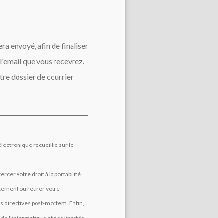
ra envoyé, afin de finaliser
 l'email que vous recevrez.
otre dossier de courrier
électronique recueillie sur le
er votre droit à la portabilité.
tement ou retirer votre
 directives post-mortem. Enfin,
de l'informatique et des libertés.