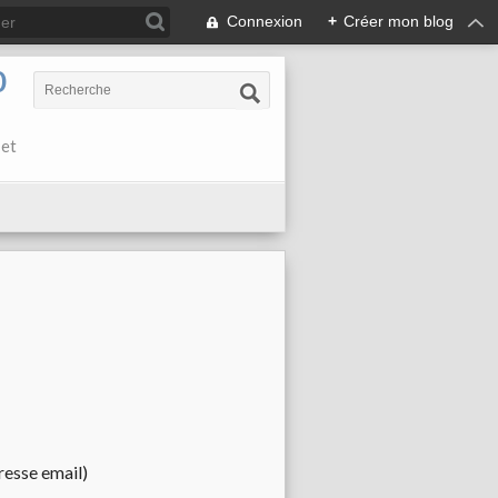
Connexion
+
Créer mon blog
0
 et
resse email)