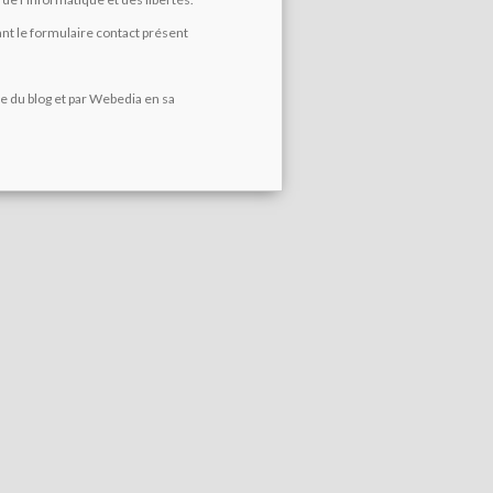
ant le formulaire contact présent
re du blog et par Webedia en sa