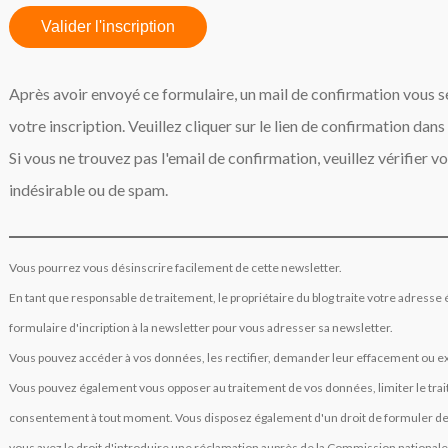
Valider l'inscription
Après avoir envoyé ce formulaire, un mail de confirmation vous se
votre inscription. Veuillez cliquer sur le lien de confirmation dans
Si vous ne trouvez pas l'email de confirmation, veuillez vérifier v
indésirable ou de spam.
Vous pourrez vous désinscrire facilement de cette newsletter.
En tant que responsable de traitement, le propriétaire du blog traite votre adresse 
formulaire d'incription à la newsletter pour vous adresser sa newsletter.
Vous pouvez accéder à vos données, les rectifier, demander leur effacement ou exerc
Vous pouvez également vous opposer au traitement de vos données, limiter le trai
consentement à tout moment. Vous disposez également d'un droit de formuler des
vous avez le droit d'introduire une réclamation auprès de la Commission nationale 