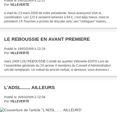
Publié le 24/03/2009 à 12:37
Par
VILLEVERTE
e-mail du 23 mars 2009 de notre présidente, Nous avançons! Vive la
coordination. Les 123 € seraient ramenés à 84 €, c'est déjà mieux, mais le
président J.P. Fournier a promis de discuter avec ses "collègues" maires,
d'une réduction supplémentaire. Une...
LE REBOUSSIE EN AVANT PREMIERE
Publié le 19/03/2009 à 12:29
Par
VILLEVERTE
mars 2009 LOU REBOUSSIÉ Comité de quartier Villeverte EDITO Lors de
l’assemblée générale du 24 janvier 4 membres du Conseil d’Administration
ont été remplacés. Un extrait du procès verbal, ci-dessous, vous donnera les
principaux points abordés. C’est...
L'ADSL....... AILLEURS
Publié le 16/03/2009 à 12:58
Par
VILLEVERTE