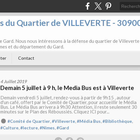
ts du Quartier de VILLEVERTE - 3090
e Gard. Nous nous intéressons à la défense du quartier de Villeverte
Nîmes et du département du Gard.
ter
Contact
4 Juillet 2019
Demain 5 juillet à 9 h, le Media Bus est à Villeverte
Demain vendredi 5 juillet, rendez-vous à partir de 9h15 , autour
d'un café, offert par le Comité de Quartier, pour accueillir le Média
Bus. Le Média Bus arrivera à 9h30 Attention, il reste seulement 30
minutes sur le Plan des Réboussiés. Cliquez ICI pour...
,
,
,
,
#Comité de Quartier
#Villeverte
#Média Bus
#Bibliothèque
,
,
,
#Culture
#lecture
#Nimes
#Gard