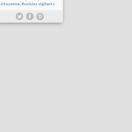
,
citoyenne
#voisins vigilants