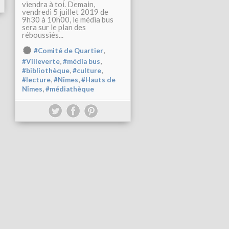
viendra à toi. Demain,
vendredi 5 juillet 2019 de
9h30 à 10h00, le média bus
sera sur le plan des
réboussiés...
,
#Comité de Quartier
,
,
#Villeverte
#média bus
,
,
#bibliothèque
#culture
,
,
#lecture
#Nîmes
#Hauts de
,
Nîmes
#médiathèque