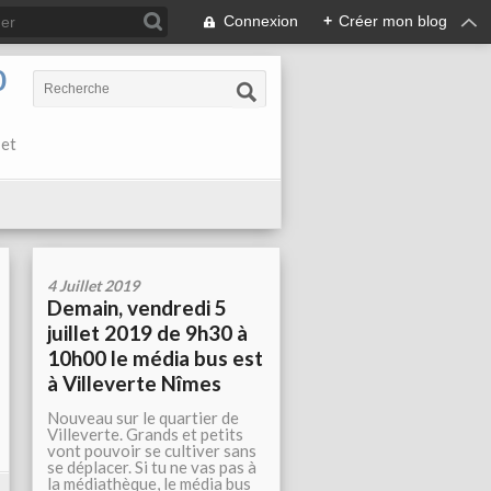
Connexion
+
Créer mon blog
0
 et
4 Juillet 2019
Demain, vendredi 5
juillet 2019 de 9h30 à
10h00 le média bus est
à Villeverte Nîmes
Nouveau sur le quartier de
Villeverte. Grands et petits
vont pouvoir se cultiver sans
se déplacer. Si tu ne vas pas à
la médiathèque, le média bus