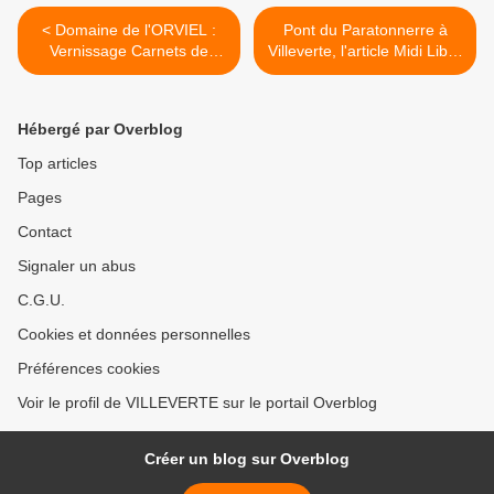
< Domaine de l'ORVIEL :
Pont du Paratonnerre à
Vernissage Carnets de
Villeverte, l'article Midi Libre
Voyages de Genevière
20/03/13 >
Guigou-bassaget
Hébergé par Overblog
Top articles
Pages
Contact
Signaler un abus
C.G.U.
Cookies et données personnelles
Préférences cookies
Voir le profil de VILLEVERTE sur le portail Overblog
Créer un blog sur Overblog