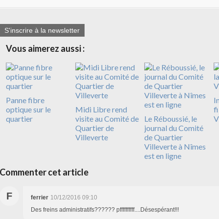
S'inscrire à la newsletter
Vous aimerez aussi :
Panne fibre
I
optique sur le
Midi Libre rend
f
quartier
visite au Comité de
Le Réboussié, le
V
Quartier de
journal du Comité
Villeverte
de Quartier
Villeverte à Nîmes
est en ligne
Commenter cet article
F
ferrier
10/12/2016 09:10
Des freins administratifs?????? pffffffffff....Désespérant!!!