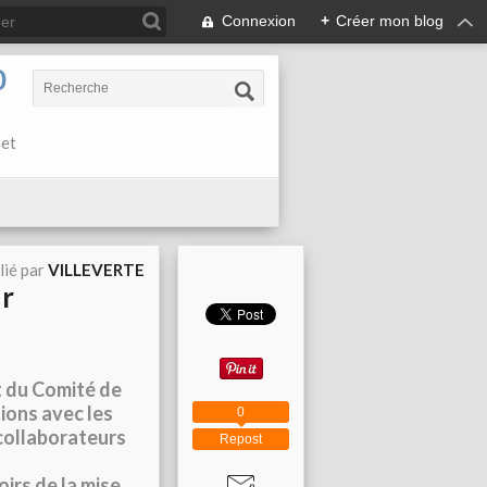
Connexion
+
Créer mon blog
0
 et
lié par
VILLEVERTE
ur
t du Comité de
ions avec les
0
 collaborateurs
Repost
oirs de la mise