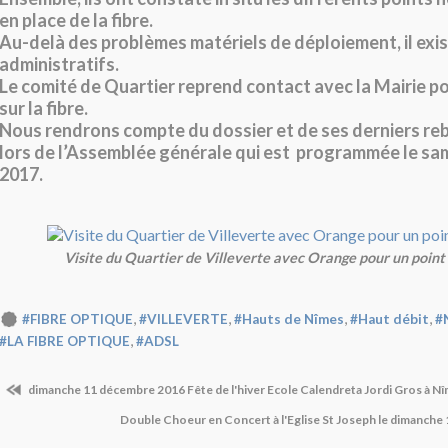
en place de la fibre.
Au-delà des problèmes matériels de déploiement, il exis
administratifs.
Le comité de Quartier reprend contact avec la Mairie po
sur la fibre.
Nous rendrons compte du dossier et de ses derniers r
lors de l’Assemblée générale qui est
programmée le sam
2017.
Visite du Quartier de Villeverte avec Orange pour un point s
,
,
,
,
#FIBRE OPTIQUE
#VILLEVERTE
#Hauts de Nîmes
#Haut débit
#
,
#LA FIBRE OPTIQUE
#ADSL
dimanche 11 décembre 2016 Fête de l'hiver Ecole Calendreta Jordi Gros à N
Double Choeur en Concert à l'Eglise St Joseph le dimanche