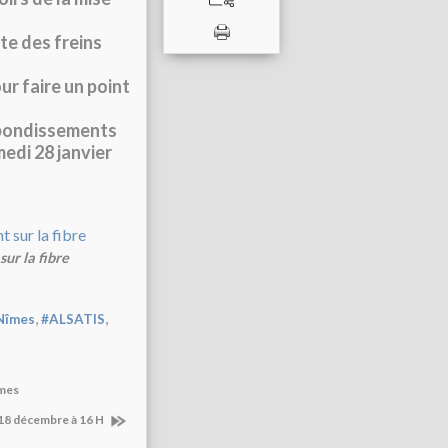
te des freins
ur faire un point
ebondissements
edi 28 janvier
ur la fibre
,
,
Nîmes
#ALSATIS
îmes
 18 décembre à 16 H