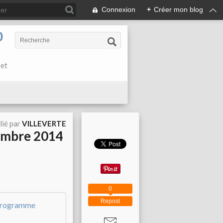
Connexion
+
Créer mon blog
0
 et
lié par
VILLEVERTE
tembre 2014
0
Repost
Journées du Patrimoine 2014 dans le dé