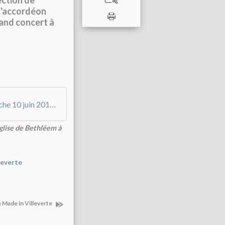
ction de
l'accordéon
rand concert à
CONCERT DOUBLE CHOEUR le dimanche 10 juin 2018 à l'église de Bethléem à Nîmes
glise de Bethléem à
leverte
e Made in Villeverte