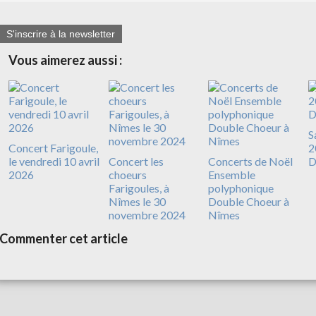
S'inscrire à la newsletter
Vous aimerez aussi :
S
Concert Farigoule,
2
le vendredi 10 avril
Concert les
Concerts de Noël
D
2026
choeurs
Ensemble
Farigoules, à
polyphonique
Nîmes le 30
Double Choeur à
novembre 2024
Nîmes
Commenter cet article