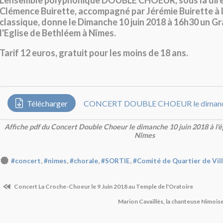
L'ensemble polyphonique DOUBLE CHOEUR, sous la dire
Clémence Buirette, accompagné par Jérémie Buirette à 
classique, donne le Dimanche 10 juin 2018 à 16h30 un G
l'Eglise de Bethléem à Nîmes.
Tarif 12 euros, gratuit pour les moins de 18 ans.
Télécharger
Affiche pdf du Concert Double Choeur le dimanche 10 juin 2018 à l'é
Nîmes
,
,
,
,
#concert
#nimes
#chorale
#SORTIE
#Comité de Quartier de Vil
Concert La Croche-Choeur le 9 Juin 2018 au Temple de l'Oratoire
Marion Cavaillès, la chanteuse Nimois