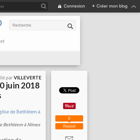
Connexion
+
Créer mon blog
0
 et
lié par
VILLEVERTE
0 juin 2018
s
0
de Bethléem à Nîmes
Repost