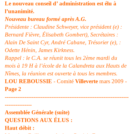
Le nouveau conseil d’ administration est élu à
l’unanimité.
Nouveau bureau formé après A.G.
Présidente : Claudine Schweyer, vice président (e) :
Bernard Fièvre, Élisabeth Gombert), Secrétaires :
Alain De Saint Cyr, André Cabane, Trésorier (e), :
Odette Hénin, James Kirkness.
Rappel : le C.A. se réunit tous les 2
ème
mardi du
mois à 19 H à l’école de la Calandreta aux Hauts de
Nîmes, la réunion est ouverte à tous les membres.
LOU REBOUSSIE
-
Comité
Villeverte
mars 2009 -
Page
2
---------------------------------------------------------------------
---------------
Assemblée Générale (suite)
QUESTIONS AUX ÉLUS :
Haut débit :