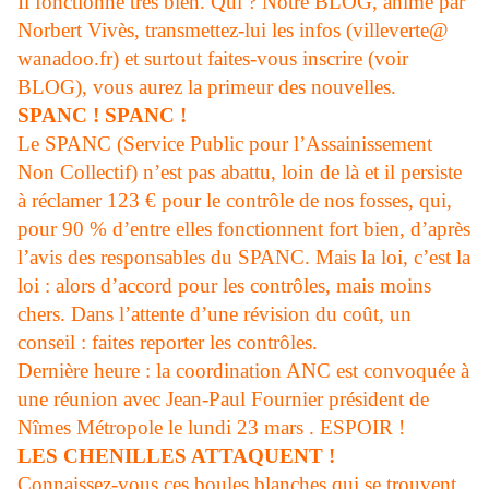
Il fonctionne très bien. Qui ? Notre BLOG, animé par
Norbert Vivès, transmettez-lui les infos (villeverte@
wanadoo.fr) et surtout faites-vous inscrire (voir
BLOG), vous aurez la primeur des nouvelles
.
SPANC ! SPANC !
Le SPANC (Service Public pour l’Assainissement
Non Collectif) n’est pas abattu, loin de là et il persiste
à réclamer 123
€
pour le contrôle de nos fosses, qui,
pour 90 % d’entre elles fonctionnent fort bien, d’après
l’avis des responsables du SPANC. Mais la loi, c’est la
loi : alors d’accord pour les contrôles, mais moins
chers. Dans l’attente d’une révision du coût, un
conseil : faites reporter les contrôles.
Dernière heure : la coordination ANC est convoquée à
une réunion avec Jean-Paul Fournier président de
Nîmes Métropole le lundi 23 mars . ESPOIR !
LES CHENILLES ATTAQUENT !
Connaissez-vous ces boules blanches qui se trouvent