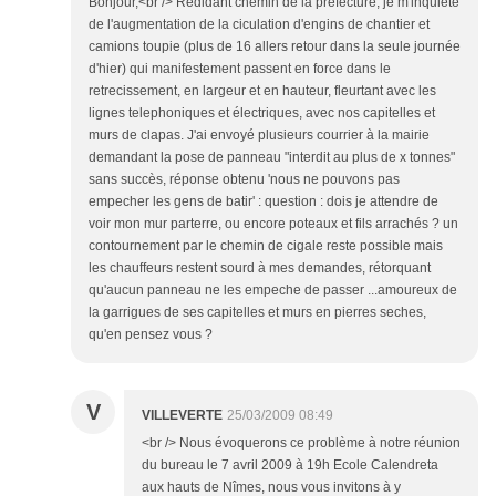
Bonjour,<br /> Rédidant chemin de la préfecture, je m'inquiète
de l'augmentation de la ciculation d'engins de chantier et
camions toupie (plus de 16 allers retour dans la seule journée
d'hier) qui manifestement passent en force dans le
retrecissement, en largeur et en hauteur, fleurtant avec les
lignes telephoniques et électriques, avec nos capitelles et
murs de clapas. J'ai envoyé plusieurs courrier à la mairie
demandant la pose de panneau "interdit au plus de x tonnes"
sans succès, réponse obtenu 'nous ne pouvons pas
empecher les gens de batir' : question : dois je attendre de
voir mon mur parterre, ou encore poteaux et fils arrachés ? un
contournement par le chemin de cigale reste possible mais
les chauffeurs restent sourd à mes demandes, rétorquant
qu'aucun panneau ne les empeche de passer ...amoureux de
la garrigues de ses capitelles et murs en pierres seches,
qu'en pensez vous ?
V
VILLEVERTE
25/03/2009 08:49
<br /> Nous évoquerons ce problème à notre réunion
du bureau le 7 avril 2009 à 19h Ecole Calendreta
aux hauts de Nîmes, nous vous invitons à y