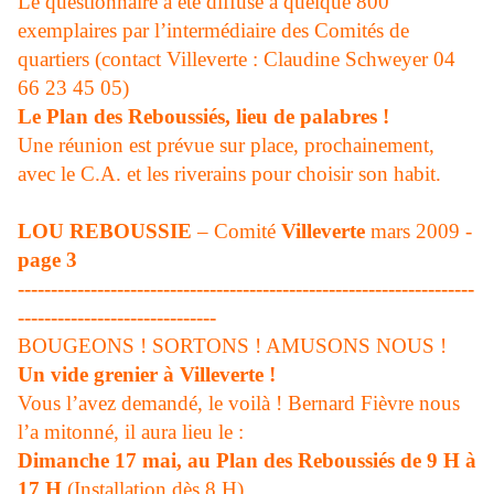
Le questionnaire a été diffusé à quelque 800
exemplaires par l’intermédiaire des Comités de
quartiers (contact Villeverte : Claudine Schweyer 04
66 23 45 05)
Le Plan des Reboussiés, lieu de palabres !
Une réunion est prévue sur place, prochainement,
avec le C.A. et les
riverains pour choisir son habit.
LOU REBOUSSIE
– Comité
Villeverte
mars 2009 -
page 3
---------------------------------------------------------------------
------------------------------
BOUGEONS ! SORTONS ! AMUSONS NOUS !
Un vide grenier à Villeverte !
Vous l’avez demandé, le voilà ! Bernard Fièvre nous
l’a mitonné, il aura lieu le :
Dimanche 17 mai, au Plan des Reboussiés de 9 H à
17 H
(Installation dès 8 H)