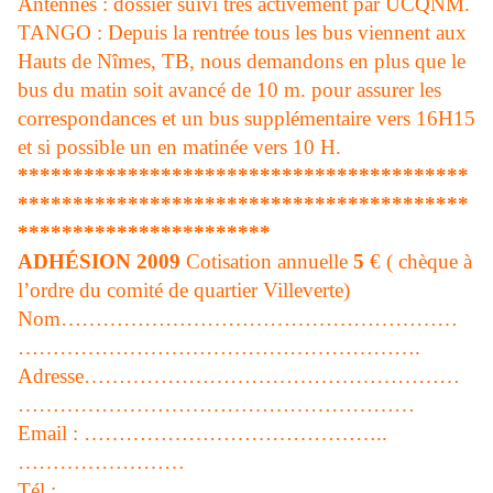
Antennes : dossier suivi très activement par UCQNM.
TANGO : Depuis la rentrée tous les bus viennent aux
Hauts de Nîmes, TB, nous demandons en plus que le
bus du matin soit avancé de 10 m. pour assurer les
correspondances et un bus supplémentaire vers 16H15
et si possible un en matinée vers 10 H.
*****************************************
*****************************************
***********************
ADHÉSION 2009
Cotisation annuelle
5
€
( chèque à
l’ordre du comité de quartier Villeverte)
Nom…………………………………………………
………………………………………………….
Adresse………………………………………………
…………………………………………………
Email : ……………………………………..
……………………
Tél :……………………………….