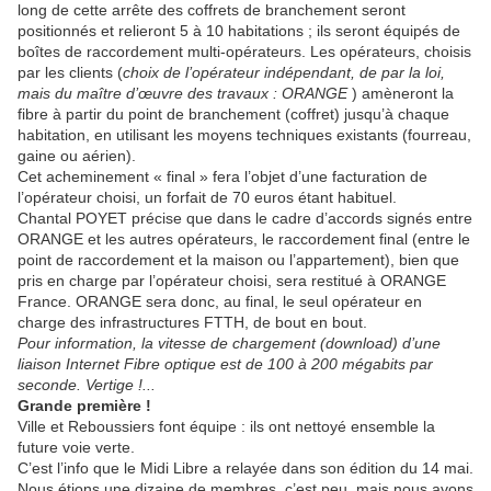
long de cette arrête des coffrets de branchement seront
positionnés et relieront 5 à 10 habitations ; ils seront équipés de
boîtes de raccordement multi-opérateurs. Les opérateurs, choisis
par les clients (
choix de l’opérateur indépendant, de par la loi,
mais du maître d’œuvre des travaux : ORANGE
) amèneront la
fibre à partir du point de branchement (coffret) jusqu’à chaque
habitation, en utilisant les moyens techniques existants (fourreau,
gaine ou aérien).
Cet acheminement « final » fera l’objet d’une facturation de
l’opérateur choisi, un forfait de 70 euros étant habituel.
Chantal POYET précise que dans le cadre d’accords signés entre
ORANGE et les autres opérateurs, le raccordement final (entre le
point de raccordement et la maison ou l’appartement), bien que
pris en charge par l’opérateur choisi, sera restitué à ORANGE
France. ORANGE sera donc, au final, le seul opérateur en
charge des infrastructures FTTH, de bout en bout.
Pour information, la vitesse de chargement (download) d’une
liaison Internet Fibre optique est de 100 à 200 mégabits par
seconde. Vertige !...
Grande première !
Ville et Reboussiers font équipe : ils ont nettoyé ensemble la
future voie verte.
C’est l’info que le Midi Libre a relayée dans son édition du 14 mai.
Nous étions une dizaine de membres, c’est peu, mais nous avons