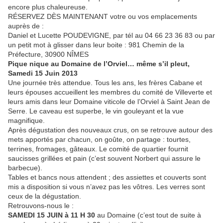
encore plus chaleureuse.
RÉSERVEZ DÈS MAINTENANT votre ou vos emplacements
auprès de :
Daniel et Lucette POUDEVIGNE, par tél au 04 66 23 36 83 ou par
un petit mot à glisser dans leur boite : 981 Chemin de la
Préfecture, 30900 NÎMES
Pique nique au Domaine de l’Orviel… même s’il pleut,
Samedi 15 Juin 2013
Une journée très attendue. Tous les ans, les frères Cabane et
leurs épouses accueillent les membres du comité de Villeverte et
leurs amis dans leur Domaine viticole de l’Orviel à Saint Jean de
Serre. Le caveau est superbe, le vin gouleyant et la vue
magnifique.
Après dégustation des nouveaux crus, on se retrouve autour des
mets apportés par chacun, on goûte, on partage : tourtes,
terrines, fromages, gâteaux. Le comité de quartier fournit
saucisses grillées et pain (c’est souvent Norbert qui assure le
barbecue).
Tables et bancs nous attendent ; des assiettes et couverts sont
mis a disposition si vous n’avez pas les vôtres. Les verres sont
ceux de la dégustation.
Retrouvons-nous le :
SAMEDI 15 JUIN à 11 H 30
au Domaine (c’est tout de suite à