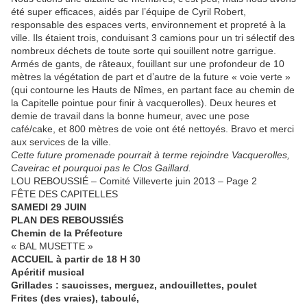
été super efficaces, aidés par l’équipe de Cyril Robert,
responsable des espaces verts, environnement et propreté à la
ville. Ils étaient trois, conduisant 3 camions pour un tri sélectif des
nombreux déchets de toute sorte qui souillent notre garrigue.
Armés de gants, de râteaux, fouillant sur une profondeur de 10
mètres la végétation de part et d’autre de la future « voie verte »
(qui contourne les Hauts de Nîmes, en partant face au chemin de
la Capitelle pointue pour finir à vacquerolles). Deux heures et
demie de travail dans la bonne humeur, avec une pose
café/cake, et 800 mètres de voie ont été nettoyés. Bravo et merci
aux services de la ville.
Cette future promenade pourrait à terme rejoindre Vacquerolles,
Caveirac et pourquoi pas le Clos Gaillard.
LOU REBOUSSIÉ – Comité Villeverte juin 2013 – Page 2
FÊTE DES CAPITELLES
SAMEDI 29 JUIN
PLAN DES REBOUSSIÉS
Chemin de la Préfecture
« BAL MUSETTE »
ACCUEIL à partir de 18 H 30
Apéritif musical
Grillades : saucisses, merguez, andouillettes, poulet
Frites (des vraies), taboulé,