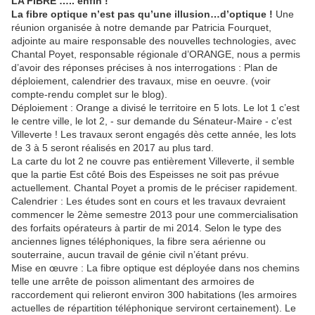
LA FIBRE ….. enfin !
La fibre optique n’est pas qu’une illusion…d’optique !
Une
réunion organisée à notre demande par Patricia Fourquet,
adjointe au maire responsable des nouvelles technologies, avec
Chantal Poyet, responsable régionale d’ORANGE, nous a permis
d’avoir des réponses précises à nos interrogations : Plan de
déploiement, calendrier des travaux, mise en oeuvre. (voir
compte-rendu complet sur le blog).
Déploiement : Orange a divisé le territoire en 5 lots. Le lot 1 c’est
le centre ville, le lot 2, - sur demande du Sénateur-Maire - c’est
Villeverte ! Les travaux seront engagés dès cette année, les lots
de 3 à 5 seront réalisés en 2017 au plus tard.
La carte du lot 2 ne couvre pas entièrement Villeverte, il semble
que la partie Est côté Bois des Espeisses ne soit pas prévue
actuellement. Chantal Poyet a promis de le préciser rapidement.
Calendrier : Les études sont en cours et les travaux devraient
commencer le 2ème semestre 2013 pour une commercialisation
des forfaits opérateurs à partir de mi 2014. Selon le type des
anciennes lignes téléphoniques, la fibre sera aérienne ou
souterraine, aucun travail de génie civil n’étant prévu.
Mise en œuvre : La fibre optique est déployée dans nos chemins
telle une arrête de poisson alimentant des armoires de
raccordement qui relieront environ 300 habitations (les armoires
actuelles de répartition téléphonique serviront certainement). Le