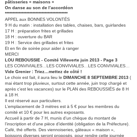
pâtisseries « maisons »
On danse au son de l’accordéon
*****************************************
APPEL aux BONNES VOLONTÉS
9 H du matin : installation des tables, chaises, bars, guirlandes
17 H : préparation frites et grillades
18 H : ouverture du BAR
19 H : Service des grillades et frites
Et en fin de soirée pour aider à ranger
MERCI
LOU REBOUSSIE - Comité
Villeverte
juin 2013 -
Page 3
LES CONVIVIALES…LES CONVIVIALES…LES CONVIVIALES…
Vide Grenier : Triez…mettez de côté !
Le choix est fait, il aura lieu le
DIMANCHE 8 SEPTEMBRE 2013
(
mai étant trop pluvieux, surtout cette année, juin trop chargé et
après c’est les vacances) sur le PLAN des REBOUSSIÉS de 8 H
à 18 H.
Il est réservé aux particuliers.
L’emplacement de 3 mètres est à 5 € pour les membres du
comité et 10 € pour les autres exposants.
Accueil à partir de 7 H, munis d’un chèque du montant de
l’inscription et d’une pièce d’identité (obligation de la Préfecture).
Café, thé offerts. Des viennoiseries, gâteaux « maison »,
boissons diverses seront proposés, pour rendre cette journée