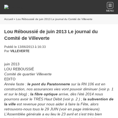
MENU
Accueil
» Lou Réboussié de juin 2013 Le journal du Comité de Villeverte
Lou Réboussié de juin 2013 Le journal du
Comité de Villeverte
Publié le 13/06/2013 à 16:33
Par
VILLEVERTE
juin 2013
LOU REBOUSSIÉ
Comité de quartier
Vil
leverte
EDITO
Année faste :
le pont du Paratonnerre
sur la RN 106 est en
construction, nos assurances vies vont pouvoir diminuer (voir p. 1
et sur le blog) ;
la fibre optique
arrive, dès l’été 2014 nous
pourrons avoir le TRÈS Haut Débit (voir p. 2 ) ;
la subvention de
la ville
est revenue pour nous aider à faire la Fête, alors
retrouvons-nous tous le 29 JUIN (voir en page intérieure).
L’Assemblée générale a eu lieu le 23 avril et s’est très bien