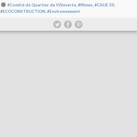
,
,
,
#Comité de Quartier de Villeverte
#Nîmes
#CAUE 30
,
#ECOCONSTRUCTION
#Environnement