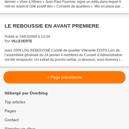
dernier « Vivre à Nîmes » Jean-Paul Fournier, signe un édito dans lequel il
met en avant le côté positif des « Conseils de quartiers ». Mis en place par la
Loi SRU (solidarité rénovation...
LE REBOUSSIE EN AVANT PREMIERE
Publié le 19/03/2009 à 12:29
Par
VILLEVERTE
mars 2009 LOU REBOUSSIÉ Comité de quartier Villeverte EDITO Lors de
l’assemblée générale du 24 janvier 4 membres du Conseil d’Administration
ont été remplacés. Un extrait du procès verbal, ci-dessous, vous donnera les
principaux points abordés. C’est...
< Page précédente
Hébergé par Overblog
Top articles
Pages
Contact
Signaler un abus