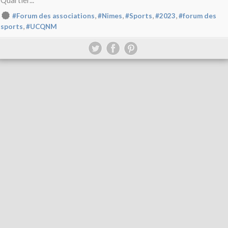
Quartier...
,
,
,
,
#Forum des associations
#Nimes
#Sports
#2023
#forum des
,
sports
#UCQNM