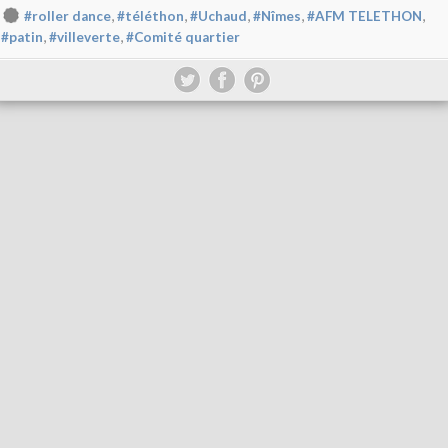
,
,
,
,
,
#roller dance
#téléthon
#Uchaud
#Nîmes
#AFM TELETHON
,
,
#patin
#villeverte
#Comité quartier