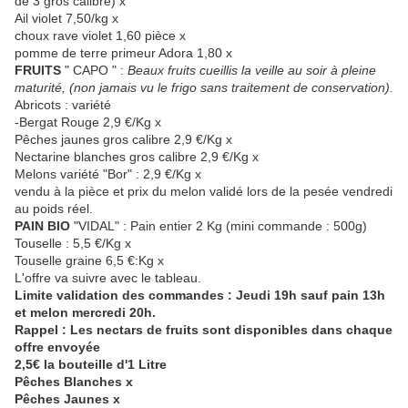
de 3 gros calibre) x
Ail violet 7,50/kg x
choux rave violet 1,60 pièce x
pomme de terre primeur Adora 1,80 x
FRUITS
" CAPO " :
Beaux fruits cueillis la veille au soir à pleine
maturité, (non jamais vu le frigo sans traitement de conservation).
Abricots : variété
-Bergat Rouge 2,9 €/Kg x
Pêches jaunes gros calibre 2,9 €/Kg x
Nectarine blanches gros calibre 2,9 €/Kg x
Melons variété "Bor" : 2,9 €/Kg x
vendu à la pièce et prix du melon validé lors de la pesée vendredi
au poids réel.
PAIN BIO
"VIDAL" : Pain entier 2 Kg (mini commande : 500g)
Touselle : 5,5 €/Kg x
Touselle graine 6,5 €:Kg x
L'offre va suivre avec le tableau.
Limite validation des commandes : Jeudi 19h sauf pain 13h
et melon mercredi 20h.
Rappel : Les nectars de fruits sont disponibles dans chaque
offre envoyée
2,5€ la bouteille d'1 Litre
Pêches Blanches x
Pêches Jaunes x