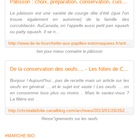
Pâtisson : choix, préparation, conservation, cuisson et idées recettes
Le pâtisson est une variété de courge dite d'été (que l'on
trouve également en automne) de la famille des
curcubitacés. AuCanada, on l'appelle aussi petit pan squash
ou patty squash. Il se n...
http://www.de-la-fourchette-aux-papilles-estomaquees.fr/article-patisson-choisir-111129785.html
lien pour mieux connaitre le pâtisson
De la conservation des oeufs.... - Les folies de Christalie : ou quand la cuisine devient passion
Bonjour ! Aujourd'hui , pas de recette mais un article sur les
oeufs en général .....et le sujet est vaste ! Les oeufs .....on
en consomme tous plus ou moins .. Mais le saviez-vous ?
La filière est
http://christaliefolie.canalblog.com/archives/2013/01/26/26234238.html
Rense"ignements sur les oeufs
#MARCHE BIO