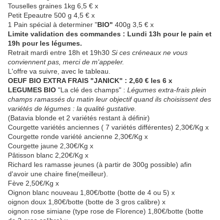
Touselles graines 1kg 6,5 € x
Petit Epeautre 500 g 4,5 € x
1 Pain spécial à determiner "
BIO"
400g 3,5 € x
Limite validation des commandes : Lundi 13h pour le pain et
19h pour les légumes.
Retrait mardi entre 18h et 19h30
Si ces créneaux ne vous
conviennent pas, merci de m'appeler.
L'offre va suivre, avec le tableau.
OEUF BIO EXTRA FRAIS
"JANICK" :
2,60 €
les 6 x
LEGUMES BIO
"La clé des champs" :
Légumes extra-frais plein
champs ramassés du matin leur objectif quand ils choisissent des
variétés de légumes : la qualité gustative.
(Batavia blonde et 2 variétés restant à définir)
Courgette variétés anciennes ( 7 variétés différentes) 2,30€/Kg x
Courgette ronde variété ancienne 2,30€/Kg x
Courgette jaune 2,30€/Kg x
Pâtisson blanc 2,20€/Kg x
Richard les ramasse jeunes (à partir de 300g possible) afin
d'avoir une chaire fine(meilleur).
Fève 2,50€/Kg x
Oignon blanc nouveau 1,80€/botte (botte de 4 ou 5) x
oignon doux 1,80€/botte (botte de 3 gros calibre) x
oignon rose simiane (type rose de Florence) 1,80€/botte (botte