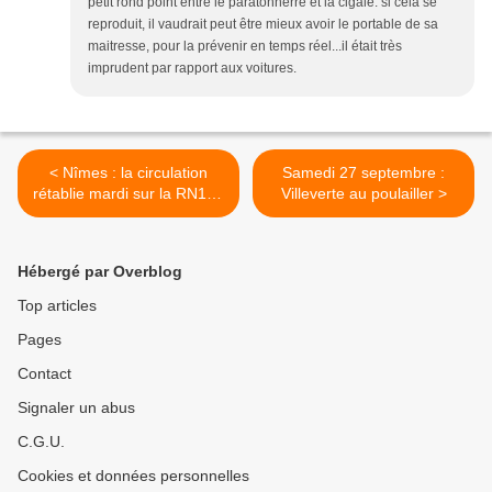
petit rond point entre le paratonnerre et la cigale. si cela se
reproduit, il vaudrait peut être mieux avoir le portable de sa
maitresse, pour la prévenir en temps réel...il était très
imprudent par rapport aux voitures.
< Nîmes : la circulation
Samedi 27 septembre :
rétablie mardi sur la RN106
Villeverte au poulailler >
au carrefour du
Paratonnerre
Hébergé par Overblog
Top articles
Pages
Contact
Signaler un abus
C.G.U.
Cookies et données personnelles