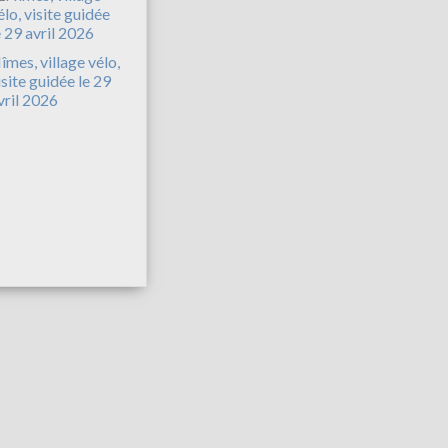
îmes, village vélo,
isite guidée le 29
vril 2026