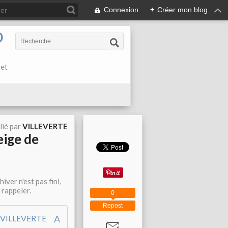
Connexion
+
Créer mon blog
0
 et
lié par
VILLEVERTE
eige de
ver n'est pas fini,
 rappeler.
0
Repost
Album - NEIGE-SUR-VILLEVERTE-MARS-2010 - Le blog de VILLEVERTE