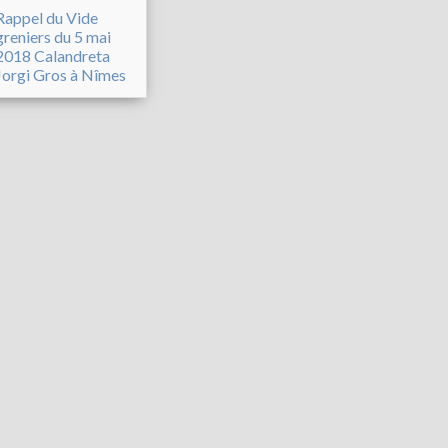
Rappel du Vide
greniers du 5 mai
2018 Calandreta
Jorgi Gros à Nîmes