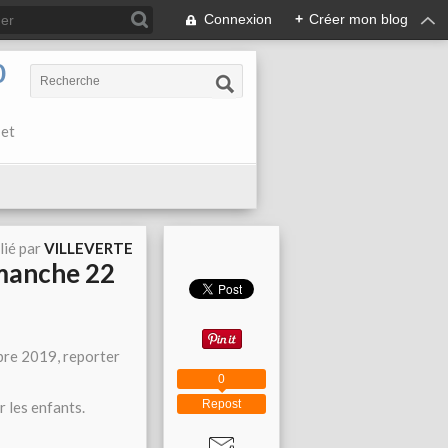
Connexion
+
Créer mon blog
0
 et
lié par
VILLEVERTE
imanche 22
bre 2019, reporter
0
Repost
 les enfants.