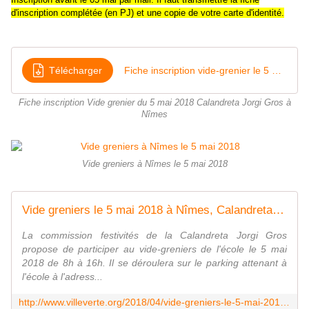
d'inscription complétée (en PJ) et une copie de votre carte d'identité.
Télécharger
Fiche inscription vide-grenier le 5 mai 2018 Calandreta 620 chemin des Hauts de Nîmes 30900 Nîmes
Fiche inscription Vide grenier du 5 mai 2018 Calandreta Jorgi Gros à
Nîmes
Vide greniers à Nîmes le 5 mai 2018
Vide greniers le 5 mai 2018 à Nîmes, Calandreta Jorgi Gros 620 chemin des Hauts de Nîmes - Le blog du Comité de Quartier de VILLEVERTE - 30900 NÎMES
La commission festivités de la Calandreta Jorgi Gros
propose de participer au vide-greniers de l'école le 5 mai
2018 de 8h à 16h. Il se déroulera sur le parking attenant à
l'école à l'adress...
http://www.villeverte.org/2018/04/vide-greniers-le-5-mai-2018-a-nimes-calandreta-jorgi-gros-620-chemin-des-hauts-de-nimes.html?utm_source=_ob_email&utm_medium=_ob_notification&utm_campaign=_ob_pushmail