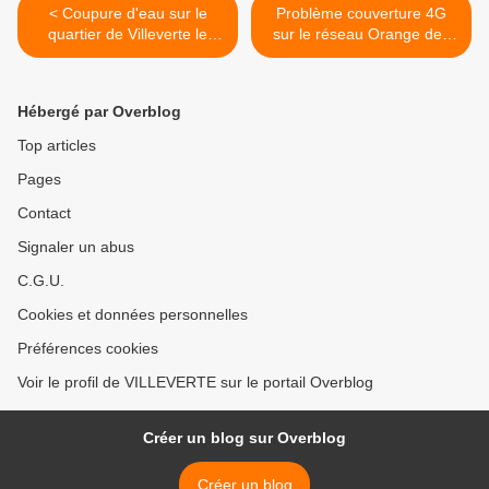
< Coupure d'eau sur le
Problème couverture 4G
quartier de Villeverte le
sur le réseau Orange des
jeudi 8 octobre 2020
téléphones portables sur
Villeverte >
Hébergé par Overblog
Top articles
Pages
Contact
Signaler un abus
C.G.U.
Cookies et données personnelles
Préférences cookies
Voir le profil de VILLEVERTE sur le portail Overblog
Créer un blog sur Overblog
Créer un blog