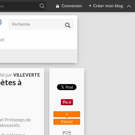
Connexion
+
Créer mon blog
0
 et
lié par
VILLEVERTE
ètes à
0
nel Printemps de
Repost
Reboussiés.