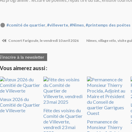
Au programme : lecture de poèmes, repas tiré du sac, ensuite tourno
,
,
,
#comité de quartier
#villeverte
#Nîmes
#printemps des poétes
Concert Farigoule, le vendredi 10 avril 2026
Nîmes, village vélo, visite gu
S'inscrire à la newsletter
Vous aimerez aussi :
Vœux 2026 du
Comitié de Quartier
de Villeverte
Fête des voisins du
Comité de Quartier
de Villeverte,
Permanence de
vendredi 23 mai
Monsieur Thierry