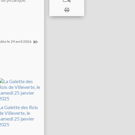
i de pétanque.
idée le 29 avril 2026
La Galette des Rois
de Villeverte, le
samedi 25 janvier
2025