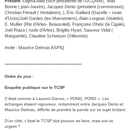
Présent
:Digma Alba (vice présidente de l’UCQNM),
Max
Bonne ( jean-Jaurès), Jacques Denis (président (commission),
Christian Férault ( Ventabren), ), Éric Gaillard (Gazelle – route
d’Uzès)Joêl Gardes (les Marronniers), Alain Lorgeas (Vedelin),
E. Mullier (Rte d’Arles- Beausoleil), Françoise Oheix (la Cigale),
Joël Riaza ( route d’Arles), Brigitte Hyart, Sauveur Vidal (
Marguerite), Claudine Schweyer (Villeverte)
Invité : Maurice Delmas ASPIQ
********************************************
Ordre du jour :
Enquête publique sur le TCSP
C’était comme à Laurent Garros, « PONG, PONG ». Les
échanges étaient vigoureux, notamment entre Jacques Denis et
Maurice Delmas, difficile de prendre la parole sur ce sujet brûlant.
D’un côté
, c’était le TCSP doit pouvoir se faire, mais est-ce
urgent ?