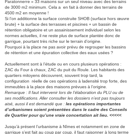
Paratonnerre » 33 maisons sur un seul niveau avec des terrains
de 3000 m2 minimum. Cela a en fait à donner des terrains de
4500 m2 en moyenne !
Si l’on additionne la surface construite SHOB (surface hors œuvre
brute) + la surface des terrasses et piscines + un bassin de
rétention obligatoire et un assainissement individuel selon les
normes actuelles, il ne reste plus de surface plantée donc de
garrigue, pourtant très riche sur le terrain d’origine.
Pourquoi à la place ne pas avoir prévu de regrouper les bassins
de rétention et une épuration collective des eaux usées ?
Actuellement sont à l’étude ou en cours plusieurs opérations :
ZAC du Four à chaux, ZAC du puit du Roule. Les habitants des
quartiers mitoyens découvrent, souvent trop tard, la
configuration
réelle de ces opérations à ladensité trop forte, des
immeubles à la place des maisons prévues à l’origine.
Remarque : Il faut intervenir lors de l’élaboration du PLU ou de
ses modifications. Aller consulter les dossiers n’est pas toujours
aisé, aussi il est demandé que :
les opérations importantes
d’urbanismes soient présentées dans le cadre des Conseils
de Quartier pour qu’une vraie concertation ait lieu. <<<<<
Jusqu’à présent l’urbanisme à Nîmes et notamment en zone de
garrigue s’est fait au coup par coup, il faut raisonner à long terme