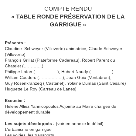
COMPTE RENDU
« TABLE RONDE PRÉSERVATION DE LA
GARRIGUE »
Présents :
Claudine
Schweyer (Villeverte) animatrice, Claude Schweyer
(Villeverte)
François Grillat (Plateforme Cadereau), Robert Parent du
Chatelet (………….),
Philippe Lafon (…………….), Hubert Naudy (……………)
William Couderc (……………..), Jean Guiu (Ventabren),
Guy Rosenkranzeq ( Castanet), Yolaine Dumas (Saint Césaire)
Huguette Le Roy (Carreau de Lanes)
Excusée :
Hélène Alliez Yannicopoulos Adjointe au Maire chargée du
développement durable
Les sujets développés :
(voir en annexe le détail)
L’urbanisme en garrigue
Les voiries, les transports