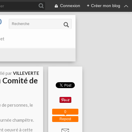
Connexion
+
Créer mon blog
0
 et
lié par
VILLEVERTE
u Comité de
e de personnes, le
0
Repost
journée champêtre.
nt oeuvré à cette