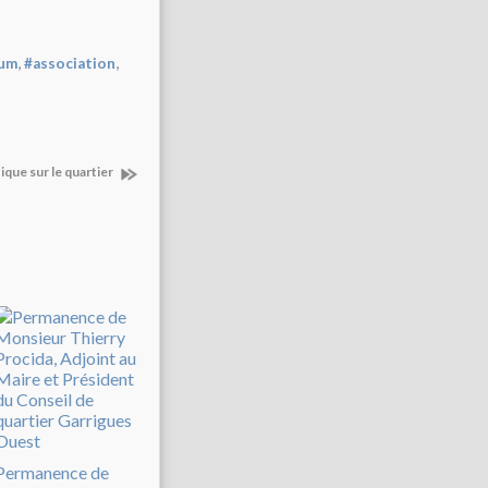
,
,
bum
#association
ique sur le quartier
Permanence de