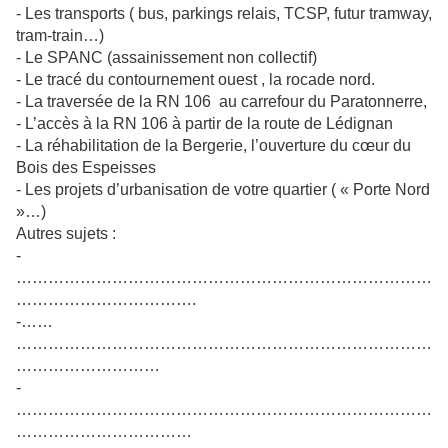
- Les transports ( bus, parkings relais, TCSP, futur tramway,
tram-train…)
- Le SPANC (assainissement non collectif)
- Le tracé du contournement ouest , la rocade nord.
- La traversée de la RN 106 au carrefour du Paratonnerre,
- L’accès à la RN 106 à partir de la route de Lédignan
- La réhabilitation de la Bergerie, l’ouverture du cœur du
Bois des Espeisses
- Les projets d’urbanisation de votre quartier ( « Porte Nord
»…)
Autres sujets :
-
……………………………………………………………………
…………………………….
-……
……………………………………………………………………
………………………
-
……………………………………………………………………
……………………………