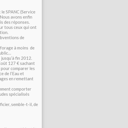
c le SPANC (Service
. Nous avons enfin
is des réponses.
ur tous ceux qui ont
tion.
subventions de
 : forage à moins de
ublic…
jusqu’à fin 2012.
Coût 127 € sachant
e pour comparer les
e de l’Eau et
ages en remettant
amment comporter
tudes spécialisés
icier, semble-t-il, de