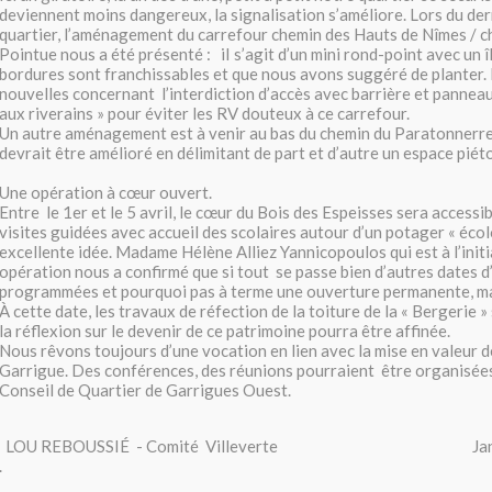
deviennent moins dangereux, la signalisation s’améliore. Lors du der
quartier, l’aménagement du carrefour chemin des Hauts de Nîmes / ch
Pointue nous a été présenté : iI s’agit d’un mini rond-point avec un î
bordures sont franchissables et que nous avons suggéré de planter. 
nouvelles concernant l’interdiction d’accès avec barrière et pannea
aux riverains » pour éviter les RV douteux à ce carrefour.
Un autre aménagement est à venir au bas du chemin du Paratonnerr
devrait être amélioré en délimitant de part et d’autre un espace piét
Une opération à cœur ouvert.
Entre le 1er et le 5 avril, le cœur du Bois des Espeisses sera access
visites guidées avec accueil des scolaires autour d’un potager « écolo
excellente idée. Madame Hélène Alliez Yannicopoulos qui est à l’initi
opération nous a confirmé que si tout se passe bien d’autres dates 
programmées et pourquoi pas à terme une ouverture permanente, ma
À cette date, les travaux de réfection de la toiture de la « Bergerie 
la réflexion sur le devenir de ce patrimoine pourra être affinée.
Nous rêvons toujours d’une vocation en lien avec la mise en valeur de
Garrigue. Des conférences, des réunions pourraient être organisées
Conseil de Quartier de Garrigues Ouest.
LOU REBOUSSIÉ - Comité Villeverte Janvier 
.