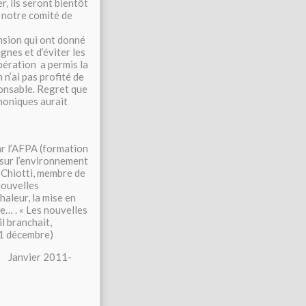
, ils seront bientôt
e notre comité de
nsion qui ont donné
ignes et d’éviter les
pération a permis la
n’ai pas profité de
ponsable. Regret que
honiques aurait
r l’AFPA (formation
 sur l’environnement
 Chiotti, membre de
nouvelles
aleur, la mise en
e… . « Les nouvelles
il branchait,
21 décembre)
vier 2011-