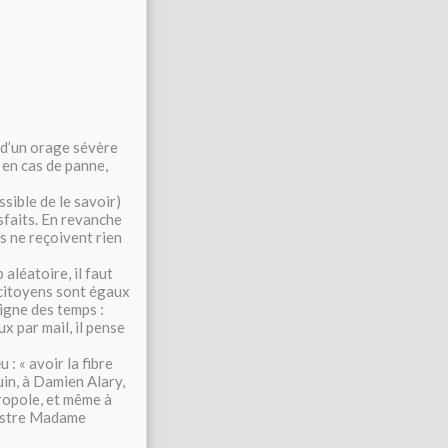
t d’un orage sévère
 en cas de panne,
sible de le savoir)
sfaits. En revanche
s ne reçoivent rien
aléatoire, il faut
 citoyens sont égaux
igne des temps :
 par mail, il pense
: « avoir la fibre
in, à Damien Alary,
ropole, et même à
nistre Madame