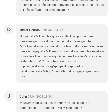
Je suis tout fait de votre avis. Quand enfin nous espérions
obtenir plus de sécurité pour traverser ce carrefour, ce recours
est désespérant ... et irresponsable!!
D
Didier Gourdou
28/04/2013 20:02
Bonjour<br /> Il semble que ce collectif ait pour origine
l’antenne gardoise du mouvement d’extrême gauche
&quot;les alternatifs&quot; dont la tête d’affiche est la nimoise
Janie Arnéguy. <br /> Dans son combat « anti-nucléaire, elle a
pour alliés Alain Fabre-Pujol (cité dans l’article Midi-Libre) et
le député EELV Christophe Cavard.<br />
http://www.alternatifs.org/spip/petition-pont-du-
paratonnerre<br /> http://www.alternatifs.org/spip/groupes-
locaux
J
John
27/04/2013 18:54
Vous avez tout à fait raison ! <br /> Je suis curieux de
connaître leurs arguments...<br /> Une honte !