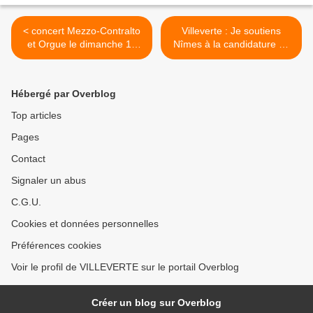
< concert Mezzo-Contralto
Villeverte : Je soutiens
et Orgue le dimanche 19
Nîmes à la candidature au
mars 2017 à 17h à l'église
patrimoine Mondial de
de La Calmette (route
l'UNESCO >
d’Alès) :il sera interprété
Hébergé par Overblog
par la Mezzo-Contralto
Christel LINDSTAT,
Top articles
accompagnée par
Pages
l’organiste Georges
GABAREL
Contact
Signaler un abus
C.G.U.
Cookies et données personnelles
Préférences cookies
Voir le profil de VILLEVERTE sur le portail Overblog
Créer un blog sur Overblog