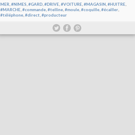
,
,
,
,
,
,
,
MER
#NIMES
#GARD
#DRIVE
#VOITURE
#MAGASIN
#HUITRE
,
,
,
,
,
,
#MARCHE
#commande
#telline
#moule
#coquille
#écailler
,
,
#téléphone
#direct
#producteur