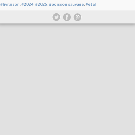
,
,
,
,
#livraison
#2024
#2025
#poisson sauvage
#étal