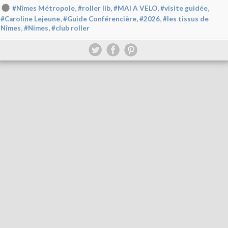
,
,
,
,
#Nîmes Métropole
#roller lib
#MAI A VELO
#visite guidée
,
,
,
#Caroline Lejeune
#Guide Conférencière
#2026
#les tissus de
,
,
Nîmes
#Nimes
#club roller