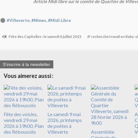
Article Midi libre sur le comité de Quartier de Villev
,
,
#Villeverte
#Nîmes
#Midi Libre
Fête des Capitelles : le samedi 4 juillet 2015
JF recherche travail en Baby-si
S'inscrire à la newsletter
Vous aimerez aussi :
Fête des voisins,
Le samedi 9 mai
A
vendredi 29 mai
2026, printemps
C
2026 à 19h00, Plan
de poètes à
Q
des Réboussiés
Villeverte
Assemblée
V
Générale du