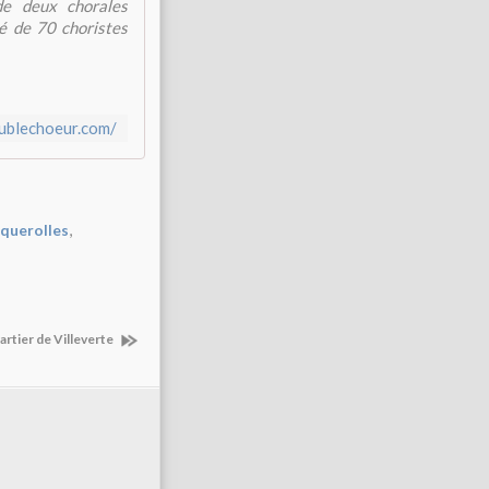
de deux chorales
sé de 70 choristes
oublechoeur.com/
,
querolles
artier de Villeverte