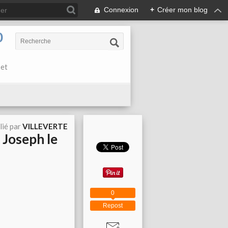
Connexion
+
Créer mon blog
0
 et
lié par
VILLEVERTE
 Joseph le
0
Repost