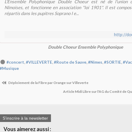
L'Ensemble Polyphonique Double Choeur est né de l'union 
Nîmoises, et fonctionne en association "loi 1901". Il est compo
répartis dans les pupitres Soprano I e...
http://d
Double Choeur Ensemble Polyphonique
,
,
,
,
,
#concert
#VILLEVERTE
#Route de Sauve
#Nimes
#SORTIE
#Vac
#Musique
Déploiement de la Fibre par Orange sur Villeverte
Article Midi Libre sur l'AG du Comité de Qu
S'inscrire à la newsletter
Vous aimerez aussi :