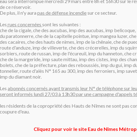
eau sera interrompue mercredi 29 mars entre 8h et 16h30 sur le ré
de ce réservoir.
De plus, il n'y aura
pas de défense incendie
sur ce secteur.
Les
rues concernées
sont les suivantes :
che de la cigale, che des aucubas, imp des aucubas, imp belicoque,
du paratonnerre, che de la capitelle pointue, imp mangea luzer, che
des cacaires, che des hauts de nimes, imp de la chênaie, che de pue
route d'anduze, imp de villeverte, che des crécerelles, imp du squir
sorbiers, route de russan, imp de l'écureuil, imp du hanneton, che c
che de la margeride, imp saute mittau, imp des cistes, imp des chan
bolets, che de la préfecture, plan des reboussiés, imp du gui, imp d
tonnelier, route d'alès N° 165 au 300, imp des ferroniers, imp savet
imp du diamant noir.
Les
abonnés concernés ayant transmis leur N° de téléphone sur leu
seront informés lundi 27/03 à 13h30 par une campagne d'appels t
les résidents de la copropriété des Hauts de Nîmes ne sont pas co
coupure d'eau.
Cliquez pour voir le site Eau de Nîmes Métrop