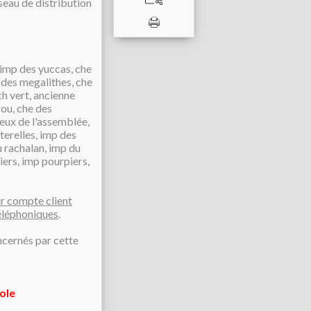
seau de distribution
 imp des yuccas, che
 des megalithes, che
ch vert, ancienne
rou, che des
reux de l'assemblée,
terelles, imp des
u rachalan, imp du
iers, imp pourpiers,
r compte client
éléphoniques
.
ncernés par cette
ole