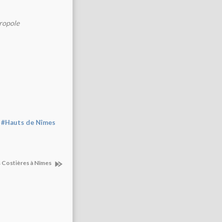
ropole
,
#Hauts de Nîmes
s Costières à Nîmes