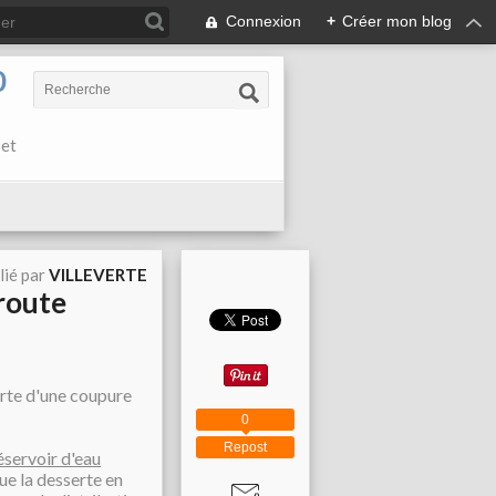
Connexion
+
Créer mon blog
0
 et
lié par
VILLEVERTE
 route
rte d'une coupure
0
Repost
éservoir d'eau
e la desserte en