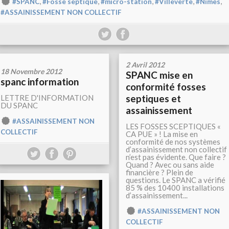
,
,
,
,
,
#SPANC
#Fosse septique
#micro-station
#Villeverte
#Nîmes
#ASSAINISSEMENT NON COLLECTIF
2 Avril 2012
18 Novembre 2012
SPANC mise en
spanc information
conformité fosses
septiques et
LETTRE D'INFORMATION
DU SPANC
assainissement
#ASSAINISSEMENT NON
LES FOSSES SCEPTIQUES «
COLLECTIF
CA PUE » ! La mise en
conformité de nos systèmes
d’assainissement non collectif
n’est pas évidente. Que faire ?
Quand ? Avec ou sans aide
financière ? Plein de
questions. Le SPANC a vérifié
85 % des 10400 installations
d’assainissement...
#ASSAINISSEMENT NON
COLLECTIF