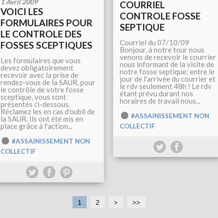
1 Avril 2009
COURRIEL
VOICI LES
CONTROLE FOSSE
FORMULAIRES POUR
SEPTIQUE
LE CONTROLE DES
Courriel du 07/10/09
FOSSES SCEPTIQUES
Bonjour, à notre tour nous
venons de recevoir le courrier
Les formulaires que vous
nous informant de la visite de
devez obligatoirement
notre fosse septique: entre le
recevoir avec la prise de
jour de l'arrivée du courrier et
rendez-vous de la SAUR, pour
le rdv seulement 48h ! Le rdv
le contrôle de votre fosse
étant prévu durant nos
sceptique, vous sont
horaires de travail nous...
présentés ci-dessous.
Réclamez les en cas d'oubli de
#ASSAINISSEMENT NON
la SAUR. Ils ont été mis en
place grâce à l'action...
COLLECTIF
#ASSAINISSEMENT NON
COLLECTIF
1
2
>
>>