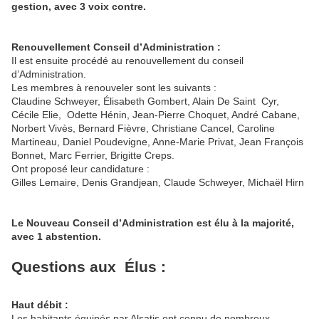
gestion, avec 3 voix contre.
Renouvellement Conseil d’Administration :
Il est ensuite procédé au renouvellement du conseil
d’Administration.
Les membres à renouveler sont les suivants :
Claudine Schweyer, Élisabeth Gombert, Alain De Saint
Cyr,
Cécile Elie,
Odette Hénin, Jean-Pierre Choquet, André Cabane,
Norbert Vivès, Bernard Fièvre, Christiane Cancel, Caroline
Martineau, Daniel Poudevigne, Anne-Marie Privat, Jean François
Bonnet, Marc Ferrier, Brigitte Creps.
Ont proposé leur candidature :
Gilles Lemaire, Denis Grandjean, Claude Schweyer, Michaël Hirn
Le Nouveau Conseil d’Administration est élu à la majorité,
avec 1 abstention.
Questions aux
Élus :
Haut débit :
Les habitants équipés par Alsatis ont connu de nombreux