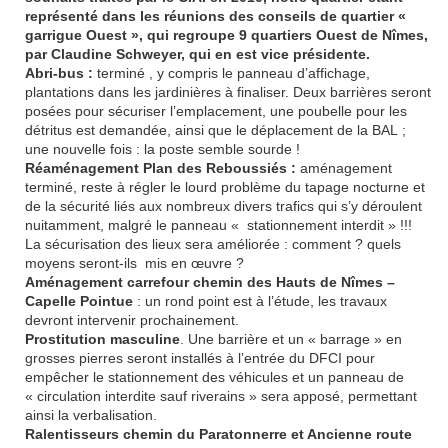
représenté dans les réunions des conseils de quartier «
garrigue Ouest », qui regroupe 9 quartiers Ouest de Nîmes,
par Claudine Schweyer, qui en est vice présidente.
Abri-bus :
terminé , y compris le panneau d’affichage,
plantations dans les jardinières à finaliser. Deux barrières seront
posées pour sécuriser l’emplacement, une poubelle pour les
détritus est demandée, ainsi que le déplacement de la BAL ;
une nouvelle fois : la poste semble sourde !
Réaménagement Plan des Reboussiés :
aménagement
terminé, reste à régler le lourd problème du tapage nocturne et
de la sécurité liés aux nombreux divers trafics qui s’y déroulent
nuitamment, malgré le panneau « stationnement interdit » !!!
La sécurisation des lieux sera améliorée : comment ? quels
moyens seront-ils
mis en œuvre ?
Aménagement carrefour chemin des Hauts de Nîmes –
Capelle Pointue
: un rond point est à l’étude, les travaux
devront intervenir prochainement.
Prostitution masculine
. Une barrière et un « barrage » en
grosses pierres seront installés à l’entrée du DFCI pour
empêcher le stationnement des véhicules et un panneau de
« circulation interdite sauf riverains » sera apposé, permettant
ainsi la verbalisation.
Ralentisseurs chemin du Paratonnerre et Ancienne route