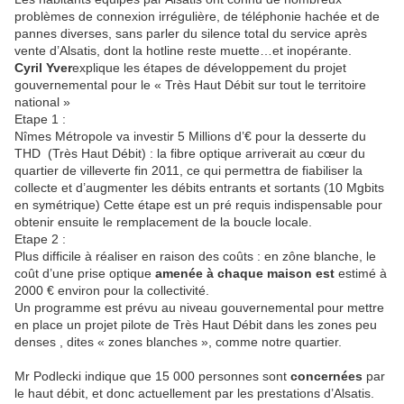
problèmes de connexion irrégulière, de téléphonie hachée et de
pannes diverses, sans parler du silence total du service après
vente d’Alsatis, dont la hotline reste muette…et inopérante.
Cyril Yver
explique les étapes de développement du projet
gouvernemental pour le « Très Haut Débit sur tout le territoire
national »
Etape 1 :
Nîmes Métropole va investir 5 Millions d’€ pour la desserte du
THD (Très Haut Débit) : la fibre optique arriverait au cœur du
quartier de villeverte fin 2011, ce qui permettra de fiabiliser la
collecte et d’augmenter les débits entrants et sortants (10 Mgbits
en symétrique) Cette étape est un pré requis indispensable pour
obtenir ensuite le remplacement de la boucle locale.
Etape 2 :
Plus difficile à réaliser en raison des coûts : en zône blanche, le
coût d’une prise optique
amenée à chaque maison est
estimé à
2000 € environ pour la collectivité.
Un programme est prévu au niveau gouvernemental pour mettre
en place un projet pilote de Très Haut Débit dans les zones peu
denses , dites « zones blanches », comme notre quartier.
Mr Podlecki indique que 15 000 personnes sont
concernées
par
le haut débit, et donc actuellement par les prestations d’Alsatis.