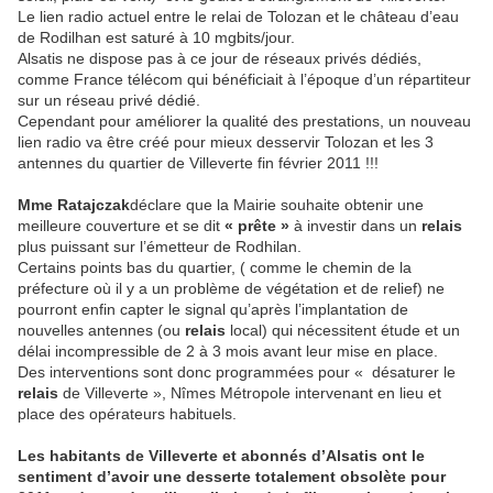
Le lien radio actuel entre le relai de Tolozan et le château d’eau
de Rodilhan est saturé à 10 mgbits/jour.
Alsatis ne dispose pas à ce jour de réseaux privés dédiés,
comme France télécom qui bénéficiait à l’époque d’un répartiteur
sur un réseau privé dédié.
Cependant pour améliorer la qualité des prestations, un nouveau
lien radio va être créé pour mieux desservir Tolozan et les 3
antennes du quartier de Villeverte fin février 2011 !!!
Mme Ratajczak
déclare que la Mairie souhaite obtenir une
meilleure couverture et se dit
« prête »
à investir dans un
relais
plus puissant sur l’émetteur de Rodhilan.
Certains points bas du quartier, ( comme le chemin de la
préfecture où il y a un problème de végétation et de relief) ne
pourront enfin capter le signal qu’après l’implantation de
nouvelles antennes (ou
relais
local) qui nécessitent étude et un
délai incompressible de 2 à 3 mois avant leur mise en place.
Des interventions sont donc programmées pour « désaturer le
relais
de Villeverte », Nîmes Métropole intervenant en lieu et
place des opérateurs habituels.
Les habitants de Villeverte et abonnés d’Alsatis ont le
sentiment d’avoir une desserte totalement obsolète pour