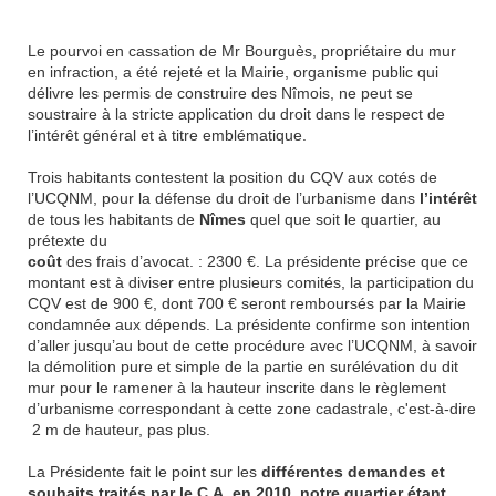
Le pourvoi en cassation de Mr Bourguès, propriétaire du mur
en infraction, a été rejeté et la Mairie, organisme public qui
délivre les permis de construire des Nîmois, ne peut se
soustraire à la stricte application du droit dans le respect de
l’intérêt général et à titre emblématique.
Trois habitants contestent la position du CQV aux cotés de
l’UCQNM, pour la défense du droit de l’urbanisme dans
l’intérêt
de tous les habitants de
Nîmes
quel que soit le quartier, au
prétexte du
coût
des frais d’avocat. : 2300 €. La présidente précise que ce
montant est à diviser entre plusieurs comités, la participation du
CQV est de 900 €, dont 700 € seront remboursés par la Mairie
condamnée aux dépends. La présidente confirme son intention
d’aller jusqu’au bout de cette procédure avec l’UCQNM, à savoir
la démolition pure et simple de la partie en surélévation du dit
mur pour le ramener à la hauteur inscrite dans le règlement
d’urbanisme correspondant à cette zone cadastrale, c'est-à-dire
2 m de hauteur, pas plus.
La Présidente fait le point sur les
différentes demandes et
souhaits traités par le C.A. en 2010, notre quartier étant