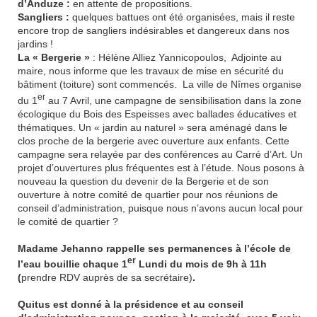
d’Anduze :
en attente de propositions.
Sangliers :
quelques battues ont été organisées, mais il reste
encore trop de sangliers indésirables et dangereux dans nos
jardins !
La « Bergerie »
: Hélène Alliez Yannicopoulos,
Adjointe au
maire, nous informe que les travaux de mise en sécurité du
bâtiment (toiture) sont commencés.
La ville de Nîmes organise
er
du 1
au 7 Avril, une campagne de sensibilisation dans la zone
écologique du Bois des Espeisses avec ballades éducatives et
thématiques. Un « jardin au naturel » sera aménagé dans le
clos proche de la bergerie avec ouverture aux enfants. Cette
campagne sera relayée par des conférences au Carré d’Art. Un
projet d’ouvertures plus fréquentes est à l’étude. Nous posons à
nouveau la question du devenir de la Bergerie et de son
ouverture à notre comité de quartier pour nos réunions de
conseil d’administration, puisque nous n’avons aucun local pour
le comité de quartier ?
Madame Jehanno rappelle ses permanences à l’école de
er
l’eau bouillie chaque 1
Lundi du mois de 9h à 11h
(
prendre RDV auprès de sa secrétaire)
.
Quitus est donné à la présidence et au conseil