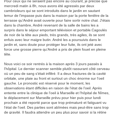
Pour ceux qui ne seraient pas encore au courant, je précise que
mercredi matin à 8h, nous avons été agressés par deux
cambrioleurs qui se sont introduits dans le jardin en sautant
lemur de l'impasse puis dans la maison par la porte fenêtre de la
terrasse qu'André avait ouverte pour faire sortir notre chat. J'étais
dans la chambre, André revenant de la salle de bains les a
surpris dans le séjour emportant télévision et portable.Cagoulés
de noir de la tête aux pieds, très grands, très agiles, ils se sont
enfuis avec leur maigre butin. André les a poursuivis dans le
jardin et, sans doute pour protéger leur fuite, ils ont jeté avec
force une grosse pierre qu'André a pris de plein fouet en pleine
tête.
Nous voici ce soir rentrés à la maison après 3 jours passés à
l'hôpital. Le dernier scanner semble plutôt rassurant côté cerveau
où un peu de sang s'était infiltré. Il a deux fractures de la cavité
orbitale, une plaie au front et surtout un choc énorme sur l'oeil
gauche. Le pronostic est réservé pour le moment, les
observations étant difficiles en raison de l'état de l'oeil. Après
entente entre la clinique de l'oeil à Marseille et l'hôpital de Nîmes,
le déplacement sur Marseille prévu pour hier puis pour lundi
prochain a été reporté parce que trop prématuré et fatiguant vu
l'état de l'oeil. Des parties sont abîmées mais peut-être sans trop
de gravité. Il faudra attendre un peu plus pour savoir si la rétine