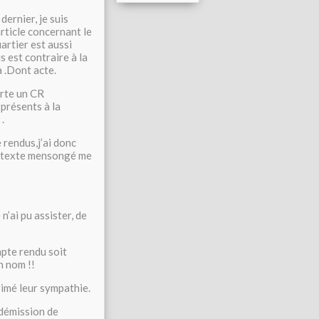
ernier, je suis
rticle concernant le
uartier est aussi
s est contraire à la
a .Dont acte.
erte un CR
 présents à la
.
 rendus,j’ai donc
e texte mensongé me
n’ai pu assister, de
mpte rendu soit
n nom !!
primé leur sympathie.
 démission de