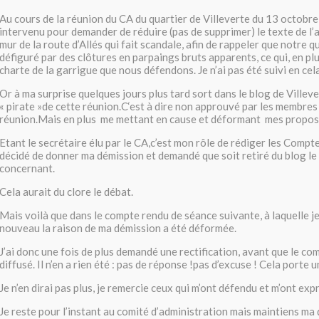
Au cours de la réunion du CA du quartier de Villeverte du 13 octobre d
intervenu pour demander de réduire (pas de supprimer) le texte de l’a
mur de la route d’Allés qui fait scandale, afin de rappeler que notre q
défiguré par des clôtures en parpaings bruts apparents, ce qui, en plu
charte de la garrigue que nous défendons. Je n’ai pas été suivi en cel
Or à ma surprise quelques jours plus tard sort dans le blog de Villev
« pirate »de cette réunion.C‘est à dire non approuvé par les membres
réunion.Mais en plus
me mettant en cause et déformant
mes propos 
Etant le secrétaire élu par le CA,c’est mon rôle de rédiger les Compte
décidé de donner ma démission et demandé que soit retiré du blog l
concernant.
Cela aurait du clore le débat.
Mais voilà que dans le compte rendu de séance suivante, à laquelle je 
nouveau la raison de ma démission a été déformée.
J’ai donc une fois de plus demandé une rectification, avant que le co
diffusé. Il n’en a rien été : pas de réponse !pas d’excuse ! Cela porte u
Je n’en dirai pas plus, je remercie ceux qui m’ont défendu et m’ont ex
Je reste pour l’instant au comité d’administration mais maintiens ma