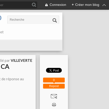
Connexion
+
Créer mon blog
0
 et
lié par
VILLEVERTE
 CA
it de réponse au
0
Repost