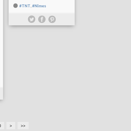
,
#TNT
#Nîmes
0
>
>>