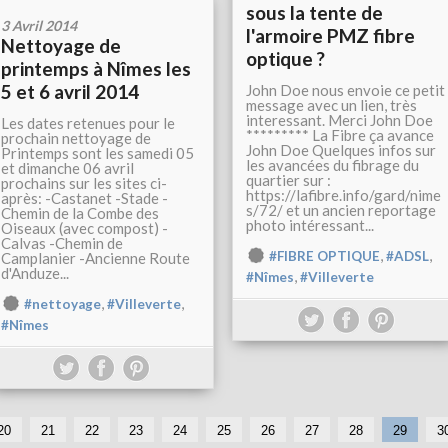
sous la tente de
3 Avril 2014
l'armoire PMZ fibre
Nettoyage de
optique ?
printemps à Nîmes les
5 et 6 avril 2014
John Doe nous envoie ce petit
message avec un lien, très
interessant. Merci John Doe
Les dates retenues pour le
********* La Fibre ça avance
prochain nettoyage de
John Doe Quelques infos sur
Printemps sont les samedi 05
les avancées du fibrage du
et dimanche 06 avril
quartier sur :
prochains sur les sites ci-
https://lafibre.info/gard/nime
après: -Castanet -Stade -
s/72/ et un ancien reportage
Chemin de la Combe des
photo intéressant...
Oiseaux (avec compost) -
Calvas -Chemin de
,
,
#FIBRE OPTIQUE
#ADSL
Camplanier -Ancienne Route
d'Anduze...
,
#Nîmes
#Villeverte
,
,
#nettoyage
#Villeverte
#Nîmes
1
20
21
22
23
24
25
26
27
28
29
3