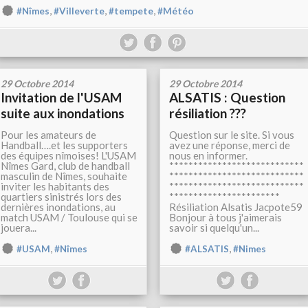
,
,
,
#Nîmes
#Villeverte
#tempete
#Météo
29 Octobre 2014
29 Octobre 2014
Invitation de l'USAM
ALSATIS : Question
suite aux inondations
résiliation ???
Pour les amateurs de
Question sur le site. Si vous
Handball….et les supporters
avez une réponse, merci de
des équipes nîmoises! L'USAM
nous en informer.
Nîmes Gard, club de handball
****************************
masculin de Nîmes, souhaite
****************************
inviter les habitants des
****************************
quartiers sinistrés lors des
***********************
dernières inondations, au
Résiliation Alsatis Jacpote59
match USAM / Toulouse qui se
Bonjour à tous j'aimerais
jouera...
savoir si quelqu'un...
,
,
#USAM
#Nîmes
#ALSATIS
#Nimes