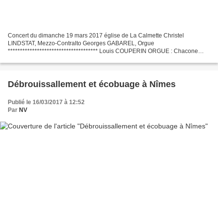
Concert du dimanche 19 mars 2017 église de La Calmette Christel
LINDSTAT, Mezzo-Contralto Georges GABAREL, Orgue
************************************* Louis COUPERIN ORGUE : Chacone
G.B. PERGOLESI CHANT : (STABAT MATER) Quae moerebat et dolebat Eja
mater...
Débrouissallement et écobuage à Nîmes
Publié le 16/03/2017 à 12:52
Par
NV