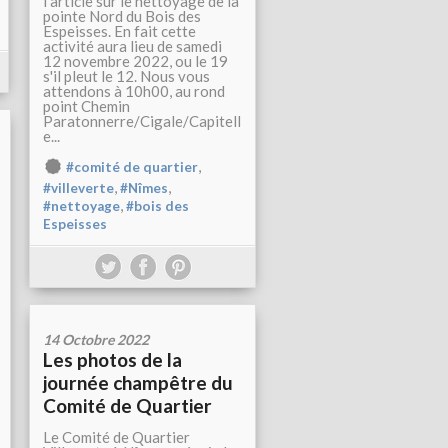
l'article sur le nettoyage de la
pointe Nord du Bois des
Espeisses. En fait cette
activité aura lieu de samedi
12 novembre 2022, ou le 19
s'il pleut le 12. Nous vous
attendons à 10h00, au rond
point Chemin
Paratonnerre/Cigale/Capitell
e...
,
#comité de quartier
,
,
#villeverte
#Nîmes
,
#nettoyage
#bois des
Espeisses
14 Octobre 2022
Les photos de la
journée champêtre du
Comité de Quartier
Le Comité de Quartier