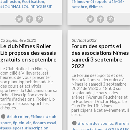
,
,
,
#adhésion
#cotisation
#Nimes-métropole
#15-16-
,
#JOURNAL LOU REBOUSSIE
octobre
#Nîmes
15 Septembre 2022
30 Août 2022
Le club Nîmes Roller
Forum des sports et
Lib propose des essais
des associations Nîmes
gratuits en septembre
samedi 3 septembre
2022
Le Club Roller Lib Nîmes,
domicilié à Villeverte, est
Le Forum des Sports et des
heureux de vous présenter
Associations se déroulera à
son planning hebdomadaire
Nîmes le samedi 3 septembre
des cours et activités
2022 de 9h30 à 18h00 sur
sportives du Club, ainsi que sa
l'esplanade, le parvis des
fiche d'inscription avec les
arènes, l'Avenue Feuchères et
tarifs d'adhésions. Roller Lib
le Boulevard Victor Hugo. Le
accepte le pass-sport, les
Club Roller Lib Nîmes
chèques...
participera à cet événement, il
sera...
,
,
#club roller
#Nîmes
#club
,
,
,
,
sport
#plein-air
#cours essai
#forum des sports
#forum
,
,
#pass-sport
#inscription
,
des associations
#ROLLER LIB