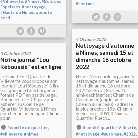
,
,
#Villeverte
#Nîmes
#Bois des
#contact
,
,
Espeisses
#nettoyage
,
#Hauts de Nîmes
#pointe
nord
4 Octobre 2022
Nettoyage d'automne
à Nîmes, samedi 15 et
3 Octobre 2022
Notre journal "Lou
dimanche 16 octobre
Réboussié" est en ligne
2022
Le Comité de Quartier de
Nîmes Métropole organise le
Villeverte vous propose son
nettoyage d'automne, samedi
journal "Lou Réboussié" à lire
15 et dimanche 16 octobre
en ligne ou à télécharger au
2022 de 9h à 18h. Les 10
format PDF en bas de page.
mini-déchèteries : Chemin de
Bonne lecture. Cliquez pour
Camplanier (angle avec
adhérer au Comité de
Chemin du Sureau) - adresse
Quartier Villeverte à Nîmes
la plus proche : 196, Chemin
par chèque ou en ligne Cliquez
du Sureau - 30900 Nîmes
pour...
Quartier Puech...
,
,
#comité de quartier
#comité quartier Villevrte
,
,
,
,
,
#villeverte
#nimes
#nettoyage
#automne
#2022