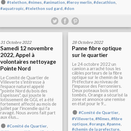
,
,
,
,
,
#telethon
#nimes
#animation
#leroy merlin
#decathlon
,
,
#aquatropic
#telethon sud gard
#don
31 Octobre 2022
28 Octobre 2022
Samedi 12 novembre
Panne fibre optique
2022, Appel à
sur le quartier
volontaires nettoyage
Le 24 octobre 2022 un
Pointe Nord
camion a arraché tous les
câbles porteurs de la fibre
optique sur le chemin de la
Le Comité de Quartier de
Préfecture au niveau de
Villeverte s'intéresse à
l'impasse des Ferronniers.
l'espace naturel appelé
Deux poteaux bois sont
"pointe Nord du bois des
tombés. Orange a sécurisé la
Espeisses", qui jouxte le
zone et annonce une remise
lotissement de GGL et a été
en état pour le 9...
fortement affecté au mois de
juillet par l'incendie qui l'a
,
ravagé. Nous avons fait part
#Comité de Quartier
aux élus...
,
,
#Villeverte
#Nîmes
#fibre
,
,
,
optique
#orange
#panne
,
#Comité de Quartier
,
#chemin de la prefecture